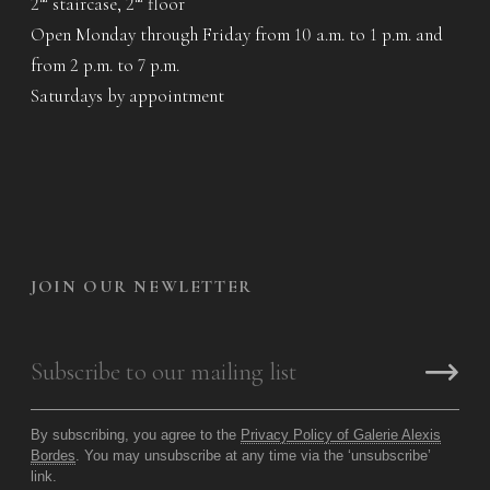
2
staircase, 2
floor
nd
nd
Open Monday through Friday from 10 a.m. to 1 p.m. and
from 2 p.m. to 7 p.m.
Saturdays by appointment
JOIN OUR NEWLETTER
By subscribing, you agree to the
Privacy Policy of Galerie Alexis
Bordes
. You may unsubscribe at any time via the ‘unsubscribe’
link.