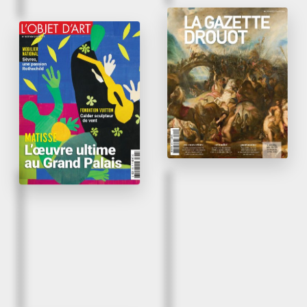
April 2026
May 2026
En galerie : tableaux et
L’œil d’Alexis Bordes
dessins du XVIe au
XXe siècle chez
L’Objet d’Art
Bordes
La Gazette Drouot