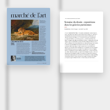
April 2026
Friday, 27 March, 2026
L’œuvre du mois -
Semaine du dessin :
Delacroix se taille la
expositions dans les
part du lion
galeries parisiennes
Connaissance des arts
La Tribune de l’Art