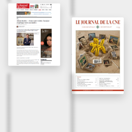
April 2026
« Dans notre métier,
l’analyse empirique
April 2026
reste essentielle »
Tableaux & dessins du
XVIe au XXe siècle
Le Journal des Arts
Journal de la CNE