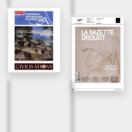
N°9 / Hiver 2026
L’offre équilibrée et
2/ vendredi 16 janvier 2
élargie de la Brafa
Une 71e édition
2026
ambitieuse pour la
Brafa
Le Journal des Arts
La Gazette Drouot