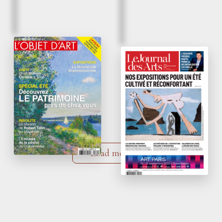
July 2020.
July 2020
Alexis Bordes’
Sheets of drawings
beautiful women
are a smash hit
L’Objet d’Art – n°569
Le Journal des Arts –
n°549
Load more