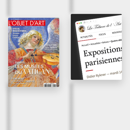
September 24
, 2020
th
June 2021
Four Allegories by
Going for a portrait
Claude Charles
at Alexis Bordes
Return to the Château
of Lunéville
L’Objet d’Art – n°579 – p.
85
La tribune de l’art