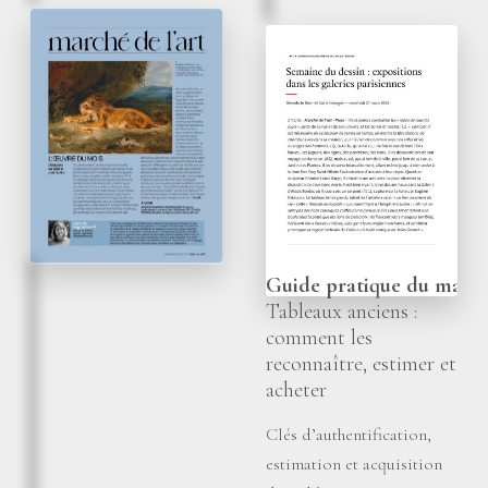
Avril 2026
Vendredi 27 mars 2026
L’œuvre du mois -
Semaine du dessin :
Delacroix se taille la
expositions dans les
part du lion
galeries parisiennes
Connaissance des arts
La Tribune de l’Art
Guide pratique du march
Tableaux anciens :
comment les
reconnaître, estimer et
acheter
Clés d’authentification,
estimation et acquisition