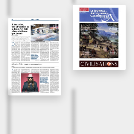
N°9 / Hiver 2026
La Brafa 2026 prend
32 / 24 - 25 janvier 2026
ses aises
A Bruxelles, une 71
e
édition de la Brafa Art
Le Journal des Arts
Fair plus ambitieuse
que jamais
Le Figaro