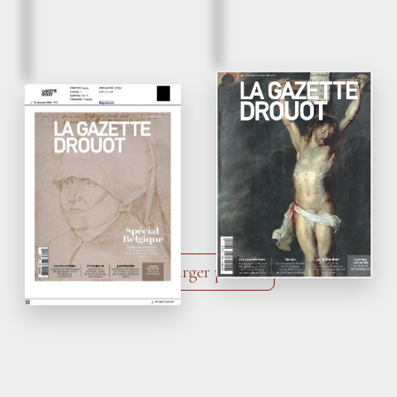
40/ Vendredi 14 novemb
2/ vendredi 16 janvier 2026
Le goût français à la
Une 71
édition
e
galerie Alexis Bordes
ambitieuse pour la
Brafa
La Gazette Drouot
La Gazette Drouot
Charger plus