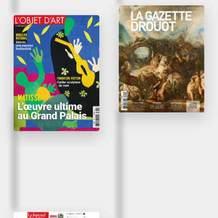
Avril 2026
Mai 2026
En galerie : tableaux et
L’œil d’Alexis Bordes
dessins du XVI
au
e
XX
siècle chez Bordes
e
L’Objet d’Art
La Gazette Drouot