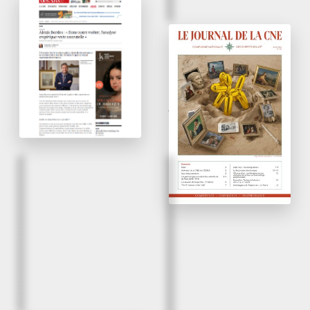
Avril 2026
«
Dans notre métier,
l’analyse empirique
Avril 2026
reste essentielle
»
Tableaux & dessins du
XVI
au XX
siècle
e
e
Le Journal des Arts
Journal de la CNE