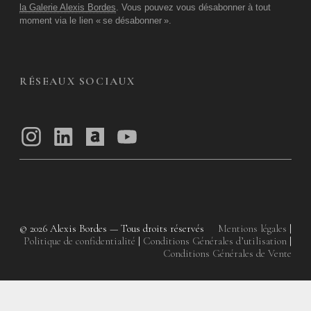
la Galerie Alexis Bordes
. Vous pouvez vous désabonner à tout
moment via le lien «
se désabonner
».
RÉSEAUX SOCIAUX
© 2026
Alexis Bordes — Tous droits réservés
Mentions légales
|
Politique de confidentialité
|
Conditions Générales d’utilisation
|
Conditions Générales de Vente