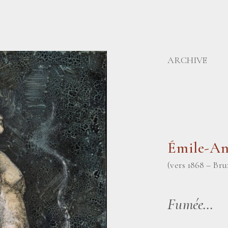
ARCHIVE
Émile-A
(vers 1868 – Brux
Fumée…