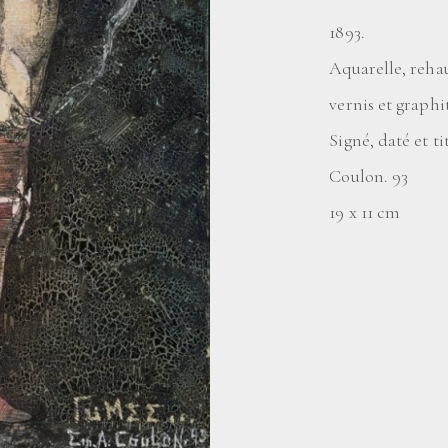
1893.
Aquarelle, reha
vernis et graphi
Signé, daté et 
Coulon. 93
19 x 11 cm