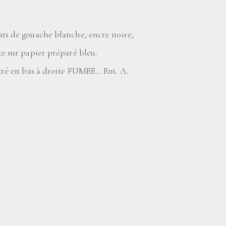
uts de gouache blanche, encre noire,
te sur papier préparé bleu.
titré en bas à droite FUMEE… Em. A.