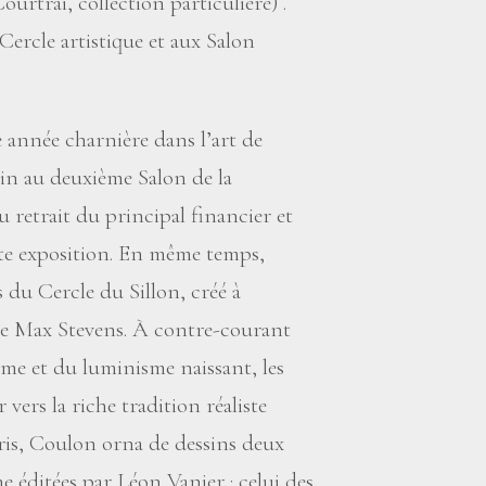
rtrai, collection particulière) .
Cercle artistique et aux Salon
 année charnière dans l’art de
sin au deuxième Salon de la
u retrait du principal financier et
nte exposition. En même temps,
s du Cercle du Sillon, créé à
ave Max Stevens. À contre-courant
e et du luminisme naissant, les
vers la riche tradition réaliste
ris, Coulon orna de dessins deux
e éditées par Léon Vanier : celui des