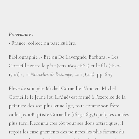
Provenance :
• France, collection particulière.
Bibliographie : • Brejon De Lavergnée, Barbara, «
Les
Corneille entre le père (vers 1603-1664) et le fils (1642-
1708)
», in
Nouvelles de l’estampe
, 2011, (235), pp. 6-13
Élève de son père Michel Corneille l’Ancien, Michel
Corneille le Jeune (ou L’Aîné) est formé à l’exercice de la
peinture dès son plus jeune âge, tout comme son frère
cadet Jean-Baptiste Corneille (1649-1695) quelques années
plus tard. Reconnu très tôt pour ses dons artistiques, il
reçoit les enseignements des peintres les plus fameux du