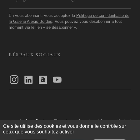
En vous abonnant, vous acceptez la
Politique de confidentialité de
la Galerie Alexis Bordes
. Vous pouvez vous désabonner à tout
moment via le lien «
se désabonner
».
RÉSEAUX SOCIAUX
© 2026
Alexis Bordes — Tous droits réservés
Mentions légales
|
Ce site utilise des cookies et vous donne le contrôle sur
Politique de confidentialité
|
Conditions Générales d’utilisation
|
ceux que vous souhaitez activer
Conditions Générales de Vente