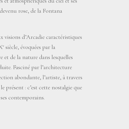
s et atmosphériques du ciel et ses
 devenu rose, de la Fontana
ux visions d’Arcadie caractéristiques
IX
siècle, évoquées par la
e
e et de la nature dans lesquelles
uite. Fasciné par l’architecture
tion abondante, l’artiste, à travers
 le présent : c’est cette nostalgie que
ses contemporains.