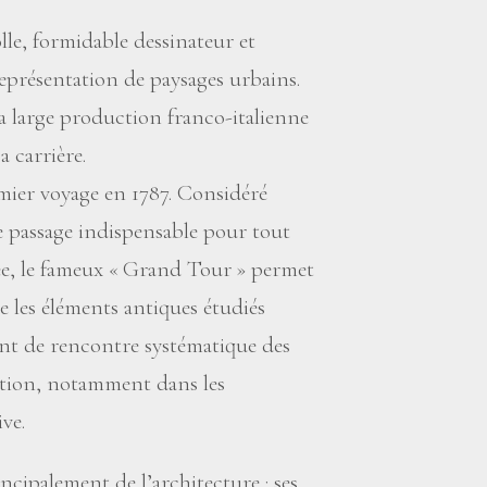
lle, formidable dessinateur et
 représentation de paysages urbains.
sa large production franco-italienne
 carrière.
emier voyage en 1787. Considéré
 passage indispensable pour tout
e, le fameux «
Grand Tour
» permet
e les éléments antiques étudiés
nt de rencontre systématique des
mation, notamment dans les
ve.
ncipalement de l’architecture : ses