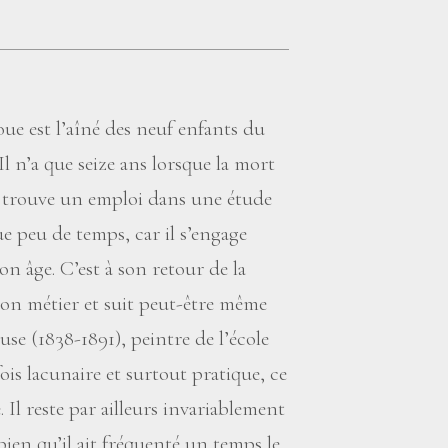
e est l’aîné des neuf enfants du
l n’a que seize ans lorsque la mort
 et trouve un emploi dans une étude
e peu de temps, car il s’engage
on âge. C’est à son retour de la
 son métier et suit peut-être même
e (1838-1891), peintre de l’école
ois lacunaire et surtout pratique, ce
. Il reste par ailleurs invariablement
bien qu’il ait fréquenté un temps le