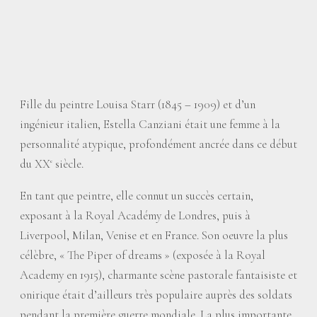
Fille du peintre Louisa Starr (1845 – 1909) et d’un
ingénieur italien, Estella Canziani était une femme à la
personnalité atypique, profondément ancrée dans ce début
du XX
siècle.
e
En tant que peintre, elle connut un succès certain,
exposant à la Royal Académy de Londres, puis à
Liverpool, Milan, Venise et en France. Son oeuvre la plus
célèbre, «
The Piper of dreams
» (exposée à la Royal
Academy en 1915), charmante scène pastorale fantaisiste et
onirique était d’ailleurs très populaire auprès des soldats
pendant la première guerre mondiale. La plus importante