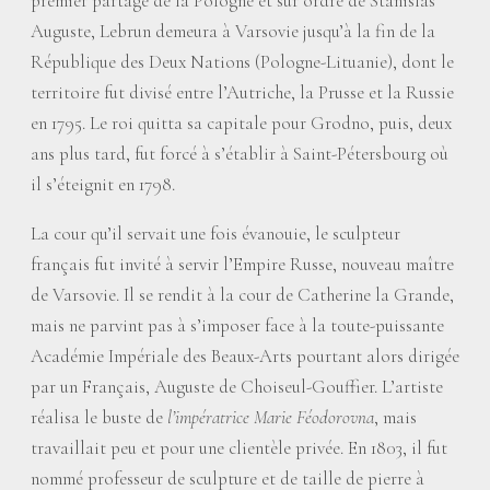
premier partage de la Pologne et sur ordre de Stanislas
Auguste, Lebrun demeura à Varsovie jusqu’à la fin de la
République des Deux Nations (Pologne-Lituanie), dont le
territoire fut divisé entre l’Autriche, la Prusse et la Russie
en 1795. Le roi quitta sa capitale pour Grodno, puis, deux
ans plus tard, fut forcé à s’établir à Saint-Pétersbourg où
il s’éteignit en 1798.
La cour qu’il servait une fois évanouie, le sculpteur
français fut invité à servir l’Empire Russe, nouveau maître
de Varsovie. Il se rendit à la cour de Catherine la Grande,
mais ne parvint pas à s’imposer face à la toute-puissante
Académie Impériale des Beaux-Arts pourtant alors dirigée
par un Français, Auguste de Choiseul-Gouffier. L’artiste
réalisa le buste de
l’impératrice Marie Féodorovna
, mais
travaillait peu et pour une clientèle privée. En 1803, il fut
nommé professeur de sculpture et de taille de pierre à