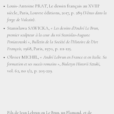
Louis-Antoine PRAT, Le dessin français au XVIII
e
siècle, Paris, Louvre éditions, 2017, p. 289 (
Vénus dans la
forge de Vulcain
).
Stanisława SAWICKA,
«
Les dessins d’André Le Brun,
premier sculpteur à la cour du roi Stanislas-Auguste
Poniatowski
»
,
Bulletin de la Société de l’Histoire de l’Art
Français,
1968, Paris, 1970, p. 111-125.
Olivier MICHEL,
«
André Lebrun en France et en Italie. Sa
formation et ses succès romains
»
,
Biuletyn Historii Sztuki
,
vol. 62, no 1/2, p. 205-229.
Fils de Jean Lebrun ou Le Brun, un Flamand, et de