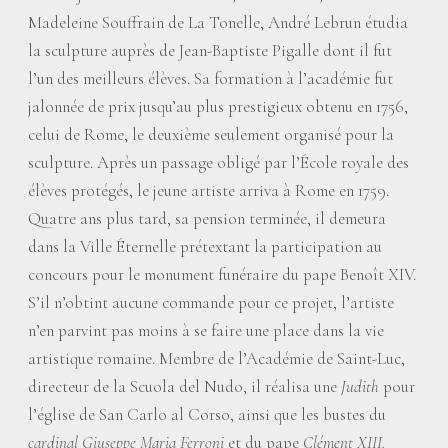
Madeleine Souffrain de La Tonelle, André Lebrun étudia
la sculpture auprès de Jean-Baptiste Pigalle dont il fut
l’un des meilleurs élèves. Sa formation à l’académie fut
jalonnée de prix jusqu’au plus prestigieux obtenu en 1756,
celui de Rome, le deuxième seulement organisé pour la
sculpture. Après un passage obligé par l’École royale des
élèves protégés, le jeune artiste arriva à Rome en 1759.
Quatre ans plus tard, sa pension terminée, il demeura
dans la Ville Éternelle prétextant la participation au
concours pour le monument funéraire du pape Benoît XIV.
S’il n’obtint aucune commande pour ce projet, l’artiste
n’en parvint pas moins à se faire une place dans la vie
artistique romaine. Membre de l’Académie de Saint-Luc,
directeur de la Scuola del Nudo, il réalisa une
Judith
pour
l’église de San Carlo al Corso, ainsi que les bustes du
cardinal Giuseppe Maria Ferroni
et du pape
Clément XIII.