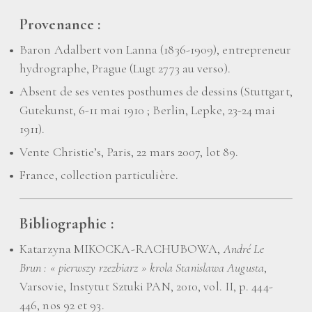
Provenance :
Baron Adalbert von Lanna (1836-1909), entrepreneur
hydrographe, Prague (Lugt 2773 au verso).
Absent de ses ventes posthumes de dessins (Stuttgart,
Gutekunst, 6-11 mai 1910
; Berlin, Lepke, 23-24 mai
1911).
Vente Christie’s, Paris, 22 mars 2007, lot 89.
France, collection particulière.
Bibliographie :
Katarzyna MIKOCKA-RACHUBOWA,
André Le
Brun : «
pierwszy rzezbiarz
» krola Stanislawa Augusta
,
Varsovie, Instytut Sztuki PAN, 2010, vol. II, p. 444-
446, nos 92 et 93.