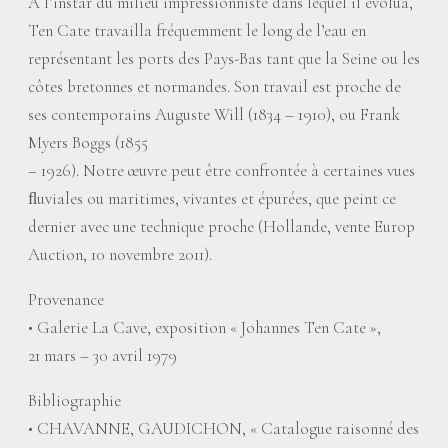
A l’instar du milieu impressionniste dans lequel il évolua,
Ten Cate travailla fréquemment le long de l’eau en
représentant les ports des Pays-Bas tant que la Seine ou les
côtes bretonnes et normandes. Son travail est proche de
ses contemporains Auguste Will (1834 – 1910), ou Frank
Myers Boggs (1855
– 1926). Notre œuvre peut être confrontée à certaines vues
ﬂuviales ou maritimes, vivantes et épurées, que peint ce
dernier avec une technique proche (Hollande, vente Europ
Auction, 10 novembre 2011).
Provenance
• Galerie La Cave, exposition «
Johannes Ten Cate
»,
21 mars – 30 avril 1979
Bibliographie
• CHAVANNE, GAUDICHON, «
Catalogue raisonné des