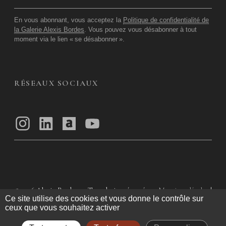
En vous abonnant, vous acceptez la
Politique de confidentialité de
la Galerie Alexis Bordes
. Vous pouvez vous désabonner à tout
moment via le lien «
se désabonner
».
RÉSEAUX SOCIAUX
© 2026
Alexis Bordes — Tous droits réservés
Mentions légales
|
Ce site utilise des cookies et vous donne le contrôle sur
Politique de confidentialité
|
Conditions Générales d’utilisation
|
ceux que vous souhaitez activer
Conditions Générales de Vente