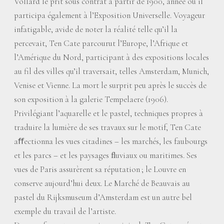
Vollard le prit sous contrat à partir de 1900, année où il
participa également à l’Exposition Universelle. Voyageur
infatigable, avide de noter la réalité telle qu’il la
percevait, Ten Cate parcourut l’Europe, l’Afrique et
l’Amérique du Nord, participant à des expositions locales
au fil des villes qu’il traversait, telles Amsterdam, Munich,
Venise et Vienne. La mort le surprit peu après le succès de
son exposition à la galerie Tempelaere (1906).
Privilégiant l’aquarelle et le pastel, techniques propres à
traduire la lumière de ses travaux sur le motif, Ten Cate
aﬀectionna les vues citadines – les marchés, les faubourgs
et les parcs – et les paysages ﬂuviaux ou maritimes. Ses
vues de Paris assurèrent sa réputation
; le Louvre en
conserve aujourd’hui deux. Le Marché de Beauvais au
pastel du Rijksmuseum d’Amsterdam est un autre bel
exemple du travail de l’artiste.