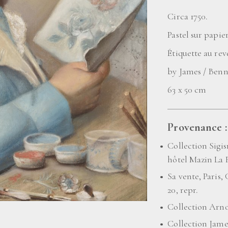
Circa 1750.
Pastel sur papier
Étiquette au rev
by James / Benne
63 x 50 cm
Provenance :
Collection Sigis
hôtel Mazin La F
Sa vente, Paris, 
20, repr.
Collection Arnol
Collection James