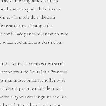
u avec une vingtaine d’années
es habits : au goût de la fin des
on et à la mode du milieu du
le regard caractéristique des
est confirmée par confrontation avec
de soixante-quinze ans dessiné par
eur de fleurs. La composition serrée
’Autoportrait de Louis Jean François
elsinki, musée Sinebrychoff, inv. A
n à dessin par une table de travail
 porte-crayon avec sanguine et craie,
uleurs. Il tient dans la main une