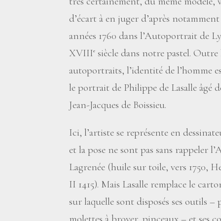
très certainement, du même modèle, v
d’écart à en juger d’après notamment s
années 1760 dans l’Autoportrait de Ly
XVIII
siècle dans notre pastel. Outre 
e
autoportraits, l’identité de l’homme 
le portrait de Philippe de Lasalle âgé 
Jean-Jacques de Boissieu.
Ici, l’artiste se représente en dessinat
et la pose ne sont pas sans rappeler l
Lagrenée (huile sur toile, vers 1750, H
II 1415). Mais Lasalle remplace le carto
sur laquelle sont disposés ses outils –
molettes à broyer, pinceaux – et ses co