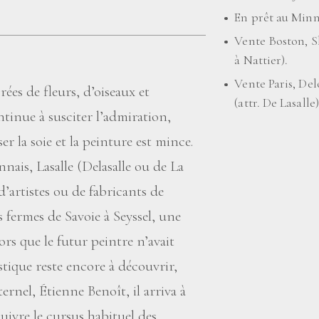
En prêt au Minne
Vente Boston, Sk
à Nattier).
Vente Paris, Del
ées de fleurs, d’oiseaux et
(attr. De Lasalle)
ntinue à susciter l’admiration,
ser la soie et la peinture est mince.
nais, Lasalle (Delasalle ou de La
d’artistes ou de fabricants de
s fermes de Savoie à Seyssel, une
ors que le futur peintre n’avait
stique reste encore à découvrir,
ernel, Étienne Benoît, il arriva à
uivre le cursus habituel des