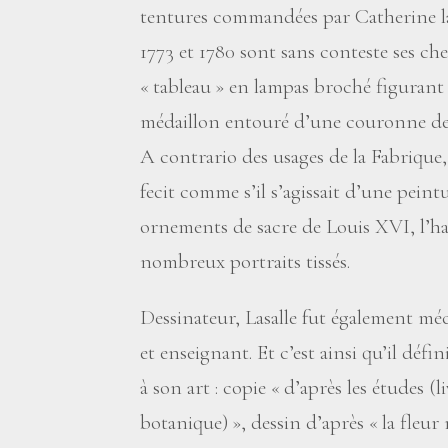
tentures commandées par Catherine la
1773 et 1780 sont sans conteste ses ch
«
tableau
» en lampas broché figurant l
médaillon entouré d’une couronne de
A contrario des usages de la Fabrique, 
fecit comme s’il s’agissait d’une peintur
ornements de sacre de Louis XVI, l’ha
nombreux portraits tissés.
Dessinateur, Lasalle fut également mé
et enseignant. Et c’est ainsi qu’il défi
à son art : copie «
d’après les études (l
botanique)
», dessin d’après «
la fleur