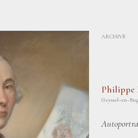
ARCHIVE
Philipp
(Seyssel–en–Buge
Autoportrai