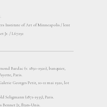
.
ers Institute of Art of Minneapolis / lent
t Jr. / L67291
mond Bardac (v. 1850-1920), banquier,
ayette, Paris.
Galerie Georges Petit, 10-11 mai 1920, lot
d Seligmann (1871-1935), Paris.
 Bennet Jr, États-Unis.