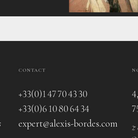
CONTACT
N
+33(0)1 47 70 43 30
4
+33(0)6 10 80 64 34
7
s
expert@alexis-bordes.com
2
e