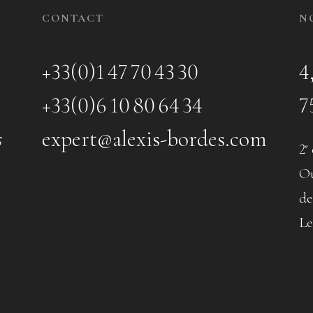
CONTACT
N
+33(0)1 47 70 43 30
4
+33(0)6 10 80 64 34
7
s
expert@alexis-bordes.com
2
e
Ou
de
Le