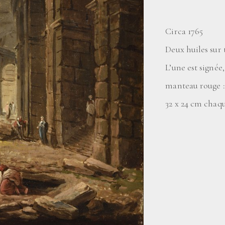
Circa 1765
Deux huiles sur 
L’une est signée
manteau rouge 
32 x 24 cm chaq