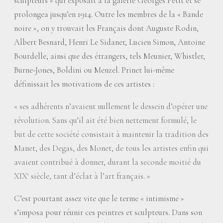
sculpteurs
» qui exposait à la galerie Georges Petit et se
prolongea jusqu’en 1914. Outre les membres de la «
Bande
noire
», on y trouvait les Français dont Auguste Rodin,
Albert Besnard, Henri Le Sidaner, Lucien Simon, Antoine
Bourdelle, ainsi que des étrangers, tels Meunier, Whistler,
Burne-Jones, Boldini ou Menzel. Prinet lui-même
définissait les motivations de ces artistes :
«
ses adhérents n’avaient nullement le dessein d’opérer une
révolution. Sans qu’il ait été bien nettement formulé, le
but de cette société consistait à maintenir la tradition des
Manet, des Degas, des Monet, de tous les artistes enfin qui
avaient contribué à donner, durant la seconde moitié du
XIX
siècle, tant d’éclat à l’art français.
»
e
C’est pourtant assez vite que le terme «
intimisme
»
s’imposa pour réunir ces peintres et sculpteurs. Dans son