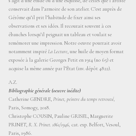
s’agit d’une étude ou d’une esquisse, de celles que l’artiste
conservait dans l’armoire de son atelier. C’est auprès de
Gérôme qu’il prit l’habitude de fixer ainsi ses
observations et ses idées. Il recourait souvent à ces
ébauches lorsqu’il peignait un tableau et voulait se
remémorer une impression. Notre oeuvre pourrait avoir
notamment inspiré
La Lecture
, une huile de moyen format
exposée à la galerie Georges Petit en 1914 (no 65) et
acquise la même année par l’État (inv. dépôt 4822).
A.Z.
Bibliographie générale (oeuvre inédite)
Catherine GENDRE,
Prinet, peintre du temps retrouvé,
Paris, Somogy, 2018.
Christophe COUSIN, Pauline GRISEL, Marguerite
PRINET,
R. X. Prinet. 1861/1946,
cat. exp. Belfort, Vesoul,
Paris, 1986.