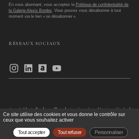
En vous abonnant, vous acceptez la
Politique de confidentialité de
la Galerie Alexis Bordes
. Vous pouvez vous désabonner à tout
moment via le lien «
se désabonner
».
RÉSEAUX SOCIAUX
© 2026
Alexis Bordes — Tous droits réservés
Mentions légales
|
Ce site utilise des cookies et vous donne le contrôle sur
Politique de confidentialité
|
Conditions Générales d’utilisation
|
ceux que vous souhaitez activer
Conditions Générales de Vente
Tout accepter
Tout refuser
Personnaliser