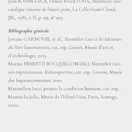
Jean BOUIN-LUCE, Denize BAZETOUX,
Maximilien Luce :
catalogue raisonné de l’œuvre peint
, La Celle-Saint-Cloud,
JBL, 1986, t. II, p. 231, n° 919.
Bibliographie générale
Josiane GARNOVEL et al.,
Maximilien Luce et les bâtisseurs
du Paris haussmannien
, cat. exp. Guéret, Musée d’art et
d’archéologie, 2015.
Marina FERRETTI BOCQUILLON (dir.),
Maximilien Luce,
néo-impressionniste.
Rétrospective, cat. exp. Giverny, Musée
des Impressionnismes, 2010.
Maximilien Luce, peintre la condition humaine, cat. exp.,
Mantes-la-Jolie, Musée de l’Hôtel-Dieu, Paris, Somogy,
2000.