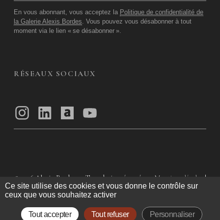
En vous abonnant, vous acceptez la
Politique de confidentialité de
la Galerie Alexis Bordes
. Vous pouvez vous désabonner à tout
moment via le lien «
se désabonner
».
RÉSEAUX SOCIAUX
© 2026
Alexis Bordes — Tous droits réservés
Mentions légales
|
Ce site utilise des cookies et vous donne le contrôle sur
Politique de confidentialité
|
Conditions Générales d’utilisation
|
ceux que vous souhaitez activer
Conditions Générales de Vente
Tout accepter
Tout refuser
Personnaliser