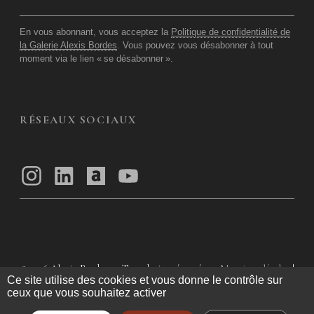
En vous abonnant, vous acceptez la
Politique de confidentialité de
la Galerie Alexis Bordes
. Vous pouvez vous désabonner à tout
moment via le lien «
se désabonner
».
RÉSEAUX SOCIAUX
© 2026
Alexis Bordes — Tous droits réservés
Mentions légales
|
Ce site utilise des cookies et vous donne le contrôle sur
Politique de confidentialité
|
Conditions Générales d’utilisation
|
ceux que vous souhaitez activer
Conditions Générales de Vente