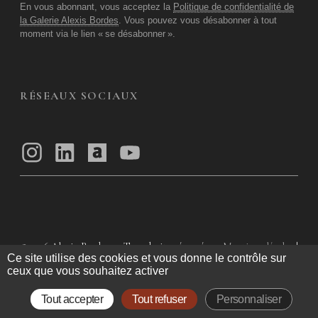
En vous abonnant, vous acceptez la
Politique de confidentialité de
la Galerie Alexis Bordes
. Vous pouvez vous désabonner à tout
moment via le lien «
se désabonner
».
RÉSEAUX SOCIAUX
© 2026
Alexis Bordes — Tous droits réservés
Mentions légales
|
Ce site utilise des cookies et vous donne le contrôle sur
Politique de confidentialité
|
Conditions Générales d’utilisation
|
ceux que vous souhaitez activer
Conditions Générales de Vente
Tout accepter
Tout refuser
Personnaliser