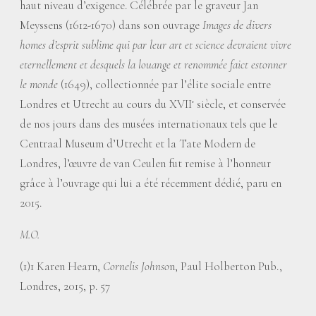
haut niveau d’exigence. Célébrée par le graveur Jan
Meyssens (1612-1670) dans son ouvrage
Images de divers
homes d’esprit sublime qui par leur art et science devraient vivre
eternellement et desquels la louange et renommée faict estonner
le monde
(1649), collectionnée par l’élite sociale entre
Londres et Utrecht au cours du XVII
siècle, et conservée
e
de nos jours dans des musées internationaux tels que le
Centraal Museum d’Utrecht et la Tate Modern de
Londres, l’œuvre de van Ceulen fut remise à l’honneur
grâce à l’ouvrage qui lui a été récemment dédié, paru en
2015.
M.O.
(1)1 Karen Hearn,
Cornelis Johnso
n, Paul Holberton Pub.,
Londres, 2015, p. 57