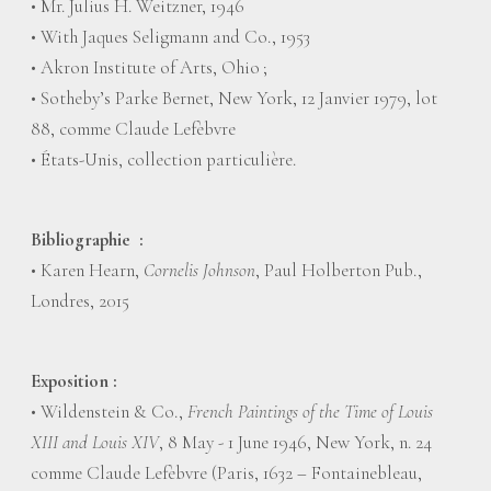
• Mr. Julius H. Weitzner, 1946
• With Jaques Seligmann and Co., 1953
• Akron Institute of Arts, Ohio
;
• Sotheby’s Parke Bernet, New York, 12 Janvier 1979, lot
88, comme Claude Lefèbvre
• États-Unis, collection particulière.
Bibliographie
:
• Karen Hearn,
Cornelis Johnson
, Paul Holberton Pub.,
Londres, 2015
Exposition
:
• Wildenstein & Co.,
French Paintings of the Time of Louis
XIII and Louis XIV
, 8 May - 1 June 1946, New York, n. 24
comme Claude Lefèbvre (Paris, 1632 – Fontainebleau,