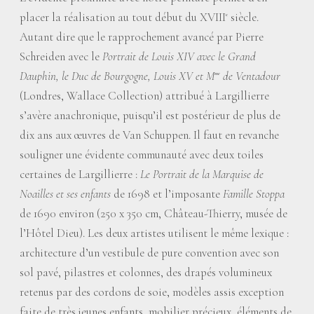
placer la réalisation au tout début du XVIII
siècle.
e
Autant dire que le rapprochement avancé par Pierre
Schreiden avec le
Portrait de Louis XIV avec le Grand
Dauphin, le Duc de Bourgogne, Louis XV et M
de Ventadour
me
(Londres, Wallace Collection) attribué à Largillierre
s’avère anachronique, puisqu’il est postérieur de plus de
dix ans aux œuvres de Van Schuppen. Il faut en revanche
souligner une évidente communauté avec deux toiles
certaines de Largillierre :
Le Portrait de la Marquise de
Noailles et ses enfants
de 1698 et l’imposante
Famille Stoppa
de 1690 environ (250 x 350 cm, Château-Thierry, musée de
l’Hôtel Dieu). Les deux artistes utilisent le même lexique :
architecture d’un vestibule de pure convention avec son
sol pavé, pilastres et colonnes, des drapés volumineux
retenus par des cordons de soie, modèles assis exception
faite de très jeunes enfants, mobilier précieux, éléments de