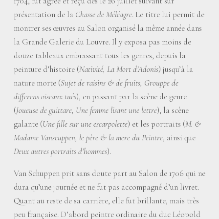
1704, fut agréé et reçu dès le 26 juillet suivant sur
présentation de la
Chasse de Méléagre
. Le titre lui permit de
montrer ses œuvres au Salon organisé la même année dans
la Grande Galerie du Louvre. Il y exposa pas moins de
douze tableaux embrassant tous les genres, depuis la
peinture d’histoire (
Nativité, La Mort d’Adonis
) jusqu’à la
nature morte (
Sujet de raisins & de fruits, Grouppe de
differens oiseaux tués
), en passant par la scène de genre
(
Joueuse de guittare, Une femme lisant une lettre
), la scène
galante (
Une fille sur une escarpolette
) et les portraits (
M. &
Madame Vanscuppen, le père & la mere du Peintre
, ainsi que
Deux autres portraits d’hommes
).
Van Schuppen prit sans doute part au Salon de 1706 qui ne
dura qu’une journée et ne fut pas accompagné d’un livret.
Quant au reste de sa carrière, elle fut brillante, mais très
peu française. D’abord peintre ordinaire du duc Léopold