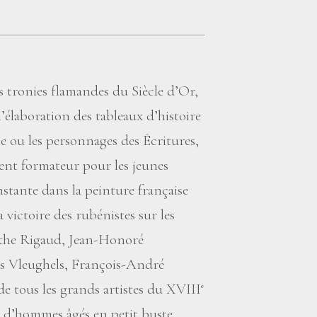
es tronies flamandes du Siècle d’Or,
l’élaboration des tableaux d’histoire
e ou les personnages des Écritures,
ent formateur pour les jeunes
onstante dans la peinture française
 victoire des rubénistes sur les
nthe Rigaud, Jean-Honoré
as Vleughels, François-André
de tous les grands artistes du XVIII
e
s d’hommes âgés en petit buste.