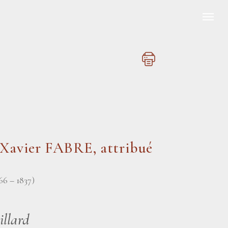
-Xavier FABRE
, attribué
66 – 1837)
illard