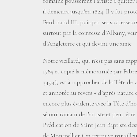
romaine poussèrent l’artiste à quitter 
il demeura jusqu’en 1824. Il y fut pr
Ferdinand III, puis par ses successeu
surtout par la comtesse d’Albany, ve
d’Angleterre et qui devint une amie.
Notre vieillard, qui n’est pas sans rapp
1785 et copié la même année par Fabre
3494), est à rapprocher de la Tête de 
et annotée au revers «
d’après nature 
encore plus évidente avec la Tête d’h
séjour romain de l’artiste et peut-être 
Prédication de Saint Jean Baptiste dest
de Montpellier. On retrouve par ailleu