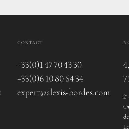
CONTACT
N
+33(0)1 47 70 43 30
4
+33(0)6 10 80 64 34
7
s
expert@alexis-bordes.com
2
e
Ou
de
Le