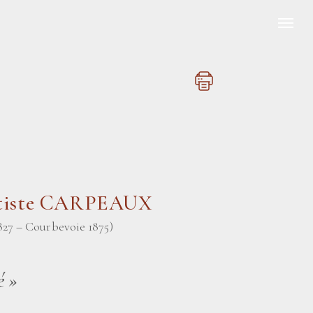
ptiste CARPEAUX
827 – Courbevoie 1875)
é
»