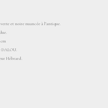
verte et noire nuancée à l’antique.
due.
0 cm
ase DALOU.
eur Hébrard.