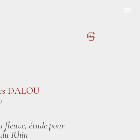
les DALOU
)
u fleuve, étude pour
 du Rhin