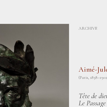
ARCHIVE
Aimé-Ju
(Paris, 1838–1902
Tête de die
Le Passage