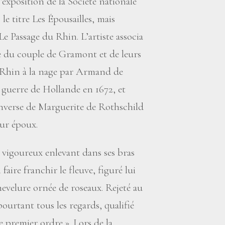
l’exposition de la Société nationale
e titre Les Épousailles, mais
 Passage du Rhin. L’artiste associa
ire du couple de Gramont et de leurs
u Rhin à la nage par Armand de
 guerre de Hollande en 1672, et
 inverse de Marguerite de Rothschild
tur époux.
vigoureux enlevant dans ses bras
aire franchir le fleuve, figuré lui
evelure ornée de roseaux. Rejeté au
pourtant tous les regards, qualifié
e premier ordre
». Lors de la