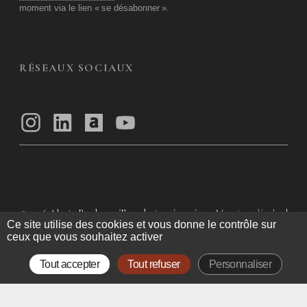
moment via le lien «
se désabonner
».
RÉSEAUX SOCIAUX
© 2026
Alexis Bordes — Tous droits réservés
Mentions légales
|
Ce site utilise des cookies et vous donne le contrôle sur
Politique de confidentialité
|
Conditions Générales d’utilisation
|
ceux que vous souhaitez activer
Conditions Générales de Vente
Tout accepter
Tout refuser
Personnaliser