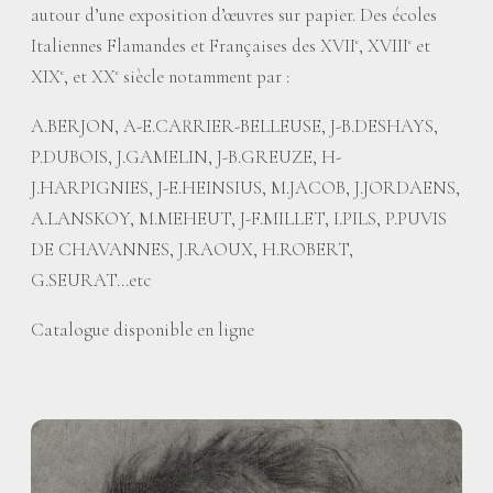
autour d’une exposition d’œuvres sur papier. Des écoles
Italiennes Flamandes et Françaises des XVII
, XVIII
et
e
e
XIX
, et XX
siècle notamment par :
e
e
A.BERJON, A-E.CARRIER-BELLEUSE, J-B.DESHAYS,
P.DUBOIS, J.GAMELIN, J-B.GREUZE, H-
J.HARPIGNIES, J-E.HEINSIUS, M.JACOB, J.JORDAENS,
A.LANSKOY, M.MEHEUT, J-F.MILLET, I.PILS, P.PUVIS
DE CHAVANNES, J.RAOUX, H.ROBERT,
G.SEURAT...etc
Catalogue disponible en ligne