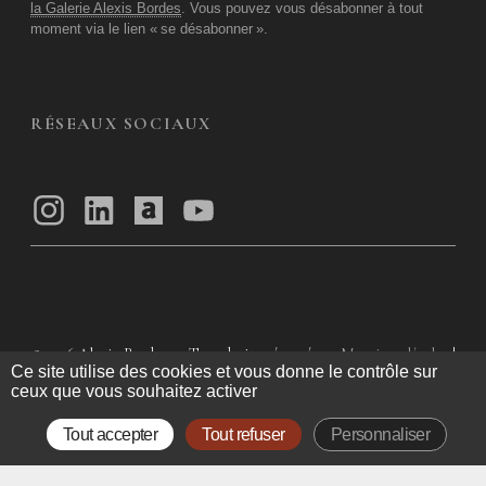
la Galerie Alexis Bordes
. Vous pouvez vous désabonner à tout
moment via le lien «
se désabonner
».
RÉSEAUX SOCIAUX
© 2026
Alexis Bordes — Tous droits réservés
Mentions légales
|
Ce site utilise des cookies et vous donne le contrôle sur
Politique de confidentialité
|
Conditions Générales d’utilisation
|
ceux que vous souhaitez activer
Conditions Générales de Vente
Tout accepter
Tout refuser
Personnaliser