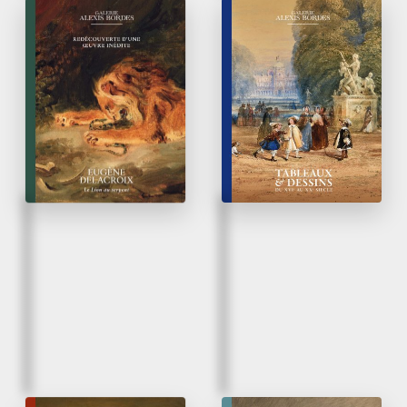
Mars 2026
Mars 2026
Eugène Delacroix |
Tableaux & Dessins
Le Lion au serpent
du XVI
au XX
siècle
e
e
Redécouverte d’une œuvre
inédite