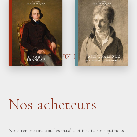
Automne 2025
Printemps 2025
Le Goût français
Tableaux
&
Dessins
de la Renaissance
au XX
siècle
e
Charger plus
Nos acheteurs
Nous remercions tous les musées et institutions qui nous