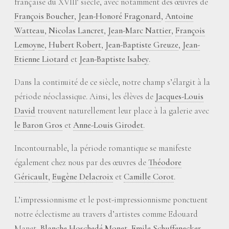
française du XVIII
siècle, avec notamment des œuvres de
François Boucher
,
Jean-Honoré Fragonard
,
Antoine
Watteau
,
Nicolas Lancret
,
Jean-Marc Nattier
,
François
Lemoyne
,
Hubert Robert
,
Jean-Baptiste Greuze
,
Jean-
Etienne Liotard
et
Jean-Baptiste Isabey
.
Dans la continuité de ce siècle, notre champ s’élargit à la
période néoclassique. Ainsi, les élèves de
Jacques-Louis
David
trouvent naturellement leur place à la galerie avec
le Baron Gros
et
Anne-Louis Girodet
.
Incontournable, la période romantique se manifeste
également chez nous par des œuvres de
Théodore
Géricault
,
Eugène Delacroix
et
Camille Corot
.
L’impressionnisme et le post-impressionnisme ponctuent
notre éclectisme au travers d’artistes comme Edouard
Manet,
Blanche Hoschedé Monet
,
Emile Schuffenecker
,