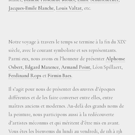
Jacques-Emile Blanche
,
Louis Valtat
, etc.
Notre voyage à travers le temps se termine à la fin du XIX
e
siècle, avec le courant symboliste et ses représentants.
Parmi eux, nous avons eu l’honneur de présenter
Alphonse
Osbert
,
Edgard Maxence
,
Armand Point
, Léon Spillaert,
Ferdinand Rops
et
Firmin Baes
.
Il s’agit pour nous de présenter des œuvres d’époques
différentes et de les faire converser entre elles, entre
maîtres anciens et modernes. Au-delà des grands noms de
la peinture, nous participons aussi à la redécouverte
d’artistes méconnus et qui méritent d’être mis en avant.
Vous êtes les bienvenus du lundi au vendredi, de 11h à 13h