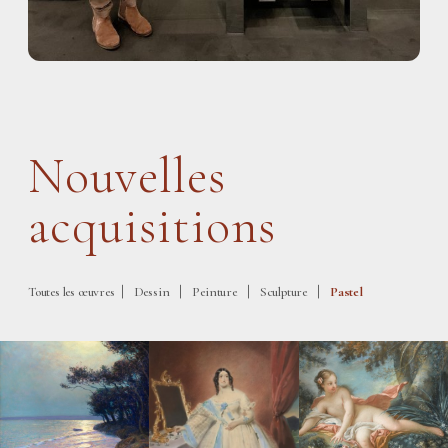
Nouvelles
acquisitions
|
|
|
|
Toutes les œuvres
Dessin
Peinture
Sculpture
Pastel