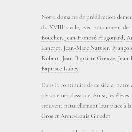
Notre domaine de prédilection demeur
du XVIII
siècle, avec notamment des
e
Boucher
,
Jean-Honoré Fragonard
,
A
Lancret
,
Jean-Marc Nattier
,
Françoi
Robert
,
Jean-Baptiste Greuze
,
Jean-
Baptiste Isabey
.
Dans la continuité de ce siècle, notre 
période néoclassique. Ainsi, les élèves
trouvent naturellement leur place à la
Gros
et
Anne-Louis Girodet
.