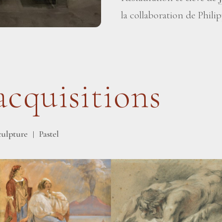
la collaboration de Phil
acquisitions
culpture
Pastel
|