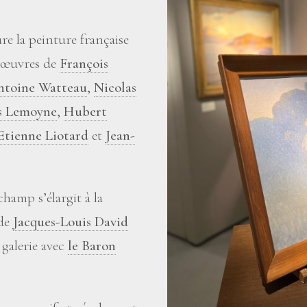
e la peinture française
 œuvres de
François
ntoine Watteau
,
Nicolas
s Lemoyne
,
Hubert
Etienne Liotard
et
Jean-
champ s’élargit à la
 de
Jacques-Louis David
 galerie avec
le Baron