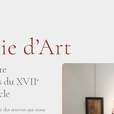
ie d’Art
re
is du XVII
e
cle
té des œuvres qui nous