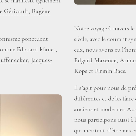
e se manifeste également
e Géricault
,
Eugène
Notre voyage à travers le
sionnisme ponctuent
siècle, avec le courant sy
es comme Edouard Manet,
eux, nous avons eu l’ho
uffenecker
,
Jacques-
Edgard Maxence
,
Arman
Rops
et
Firmin Baes
.
Il s’agit pour nous de p
différentes et de les fair
anciens et modernes. Au-
nous participons aussi à 
qui méritent d’être mis e