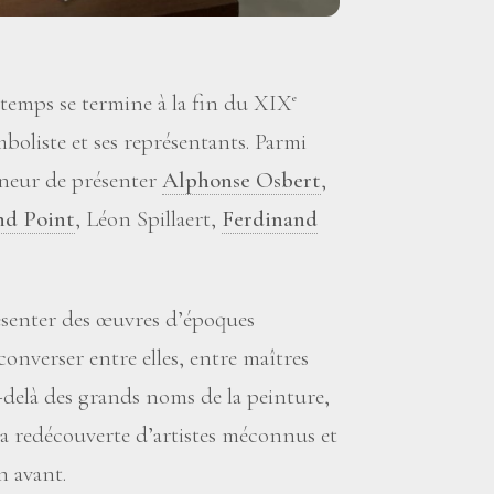
 temps se termine à la fin du XIX
e
mboliste et ses représentants. Parmi
nneur de présenter
Alphonse Osbert
,
d Point
, Léon Spillaert,
Ferdinand
résenter des œuvres d’époques
e converser entre elles, entre maîtres
delà des grands noms de la peinture,
la redécouverte d’artistes méconnus et
n avant.