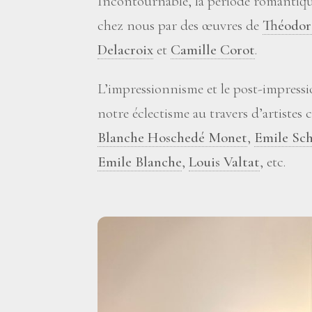
Incontournable, la période romantiqu
chez nous par des œuvres de
Théodor
Delacroix
et
Camille Corot
.
L’impressionnisme et le post-impres
notre éclectisme au travers d’artist
Blanche Hoschedé Monet
,
Emile Sch
Emile Blanche
,
Louis Valtat
, etc.