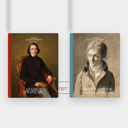
Automne 2025
Printemps 2025
Le Goût français
Tableaux
&
Dessins
de la Renaissance
au XX
siècle
e
Charger plus