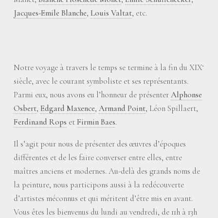
Jacques-Emile Blanche
,
Louis Valtat
, etc.
Notre voyage à travers le temps se termine à la fin du XIX
e
siècle, avec le courant symboliste et ses représentants.
Parmi eux, nous avons eu l’honneur de présenter
Alphonse
Osbert
,
Edgard Maxence
,
Armand Point
, Léon Spillaert,
Ferdinand Rops
et
Firmin Baes
.
Il s’agit pour nous de présenter des œuvres d’époques
différentes et de les faire converser entre elles, entre
maîtres anciens et modernes. Au-delà des grands noms de
la peinture, nous participons aussi à la redécouverte
d’artistes méconnus et qui méritent d’être mis en avant.
Vous êtes les bienvenus du lundi au vendredi, de 11h à 13h