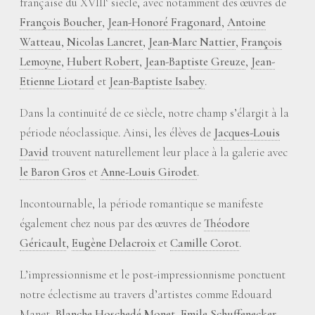
française du XVIII
siècle, avec notamment des œuvres de
François Boucher
,
Jean-Honoré Fragonard
,
Antoine
Watteau
,
Nicolas Lancret
,
Jean-Marc Nattier
,
François
Lemoyne
,
Hubert Robert
,
Jean-Baptiste Greuze
,
Jean-
Etienne Liotard
et
Jean-Baptiste Isabey
.
Dans la continuité de ce siècle, notre champ s’élargit à la
période néoclassique. Ainsi, les élèves de
Jacques-Louis
David
trouvent naturellement leur place à la galerie avec
le Baron Gros
et
Anne-Louis Girodet
.
Incontournable, la période romantique se manifeste
également chez nous par des œuvres de
Théodore
Géricault
,
Eugène Delacroix
et
Camille Corot
.
L’impressionnisme et le post-impressionnisme ponctuent
notre éclectisme au travers d’artistes comme Edouard
Manet,
Blanche Hoschedé Monet
,
Emile Schuffenecker
,