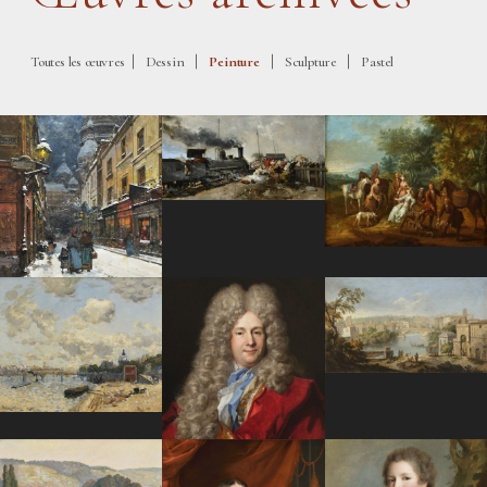
|
|
|
|
Toutes les œuvres
Dessin
Peinture
Sculpture
Pastel