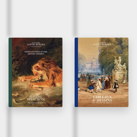
Mars 2026
Mars 2026
Eugène Delacroix |
Tableaux & Dessins
Le Lion au serpent
du XVI
au XX
siècle
e
e
Redécouverte d’une œuvre
inédite