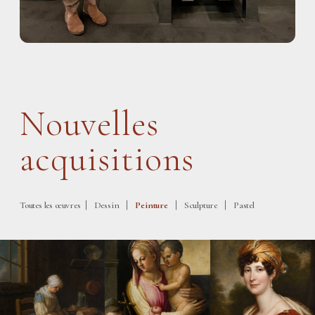
Nouvelles
acquisitions
|
|
|
|
Toutes les œuvres
Dessin
Peinture
Sculpture
Pastel