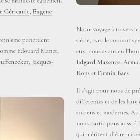
e se manifeste également
e Géricault
,
Eugène
Notre voyage à travers le
sionnisme ponctuent
siècle, avec le courant sy
es comme Edouard Manet,
eux, nous avons eu l’ho
uffenecker
,
Jacques-
Edgard Maxence
,
Arman
Rops
et
Firmin Baes
.
Il s’agit pour nous de p
différentes et de les fair
anciens et modernes. Au-
nous participons aussi à 
qui méritent d’être mis e