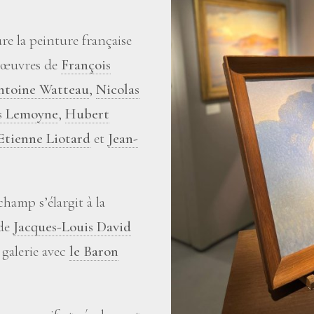
e la peinture française
 œuvres de
François
ntoine Watteau
,
Nicolas
s Lemoyne
,
Hubert
Etienne Liotard
et
Jean-
champ s’élargit à la
 de
Jacques-Louis David
 galerie avec
le Baron