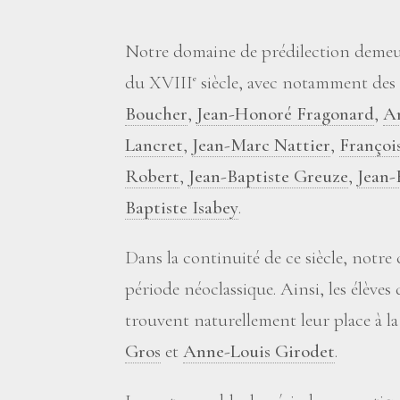
Notre domaine de prédilection demeur
du XVIII
siècle, avec notamment des
e
Boucher
,
Jean-Honoré Fragonard
,
A
Lancret
,
Jean-Marc Nattier
,
Françoi
Robert
,
Jean-Baptiste Greuze
,
Jean-
Baptiste Isabey
.
Dans la continuité de ce siècle, notre 
période néoclassique. Ainsi, les élèves
trouvent naturellement leur place à la
Gros
et
Anne-Louis Girodet
.