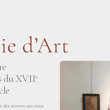
ie d’Art
re
is du XVII
e
cle
té des œuvres qui nous