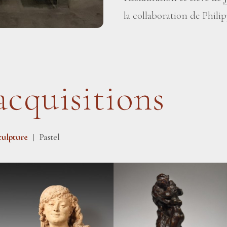
la collaboration de Phil
acquisitions
culpture
Pastel
|