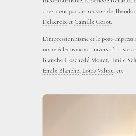
Incontournable, la période romantiqu
chez nous par des œuvres de
Théodor
Delacroix
et
Camille Corot
.
L’impressionnisme et le post-impres
notre éclectisme au travers d’artist
Blanche Hoschedé Monet
,
Emile Sch
Emile Blanche
,
Louis Valtat
, etc.