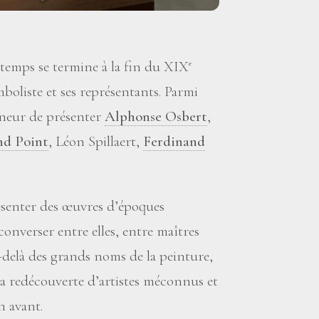
 temps se termine à la fin du XIX
e
mboliste et ses représentants. Parmi
nneur de présenter
Alphonse Osbert
,
d Point
, Léon Spillaert,
Ferdinand
résenter des œuvres d’époques
e converser entre elles, entre maîtres
delà des grands noms de la peinture,
la redécouverte d’artistes méconnus et
n avant.