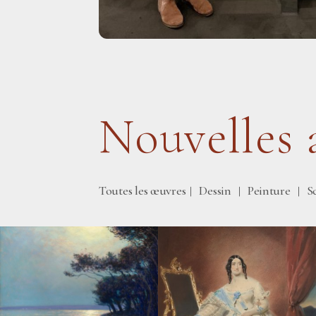
Nouvelles 
Toutes les œuvres
Dessin
Peinture
S
|
|
|