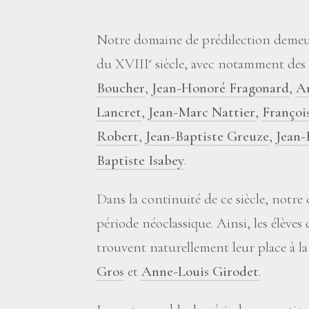
Notre domaine de prédilection demeur
du XVIII
siècle, avec notamment des
e
Boucher
,
Jean-Honoré Fragonard
,
A
Lancret
,
Jean-Marc Nattier
,
Françoi
Robert
,
Jean-Baptiste Greuze
,
Jean-
Baptiste Isabey
.
Dans la continuité de ce siècle, notre 
période néoclassique. Ainsi, les élèves
trouvent naturellement leur place à la
Gros
et
Anne-Louis Girodet
.