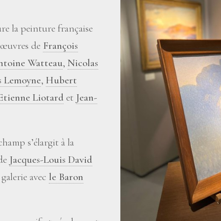
e la peinture française
 œuvres de
François
ntoine Watteau
,
Nicolas
s Lemoyne
,
Hubert
Etienne Liotard
et
Jean-
champ s’élargit à la
 de
Jacques-Louis David
 galerie avec
le Baron