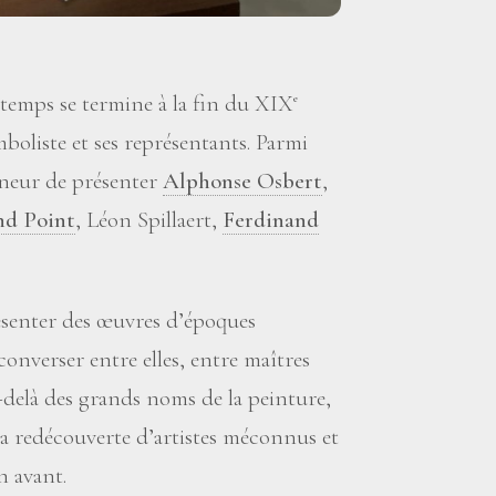
 temps se termine à la fin du XIX
e
mboliste et ses représentants. Parmi
nneur de présenter
Alphonse Osbert
,
d Point
, Léon Spillaert,
Ferdinand
résenter des œuvres d’époques
e converser entre elles, entre maîtres
delà des grands noms de la peinture,
la redécouverte d’artistes méconnus et
n avant.