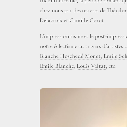
Incontournable, la période romantiqu
chez nous par des œuvres de
Théodor
Delacroix
et
Camille Corot
.
L’impressionnisme et le post-impres
notre éclectisme au travers d’artist
Blanche Hoschedé Monet
,
Emile Sch
Emile Blanche
,
Louis Valtat
, etc.