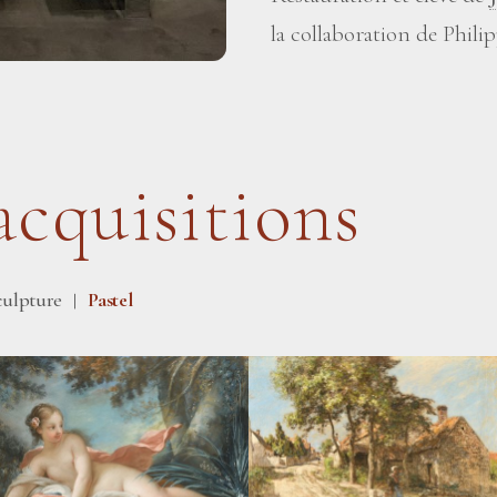
la collaboration de Phil
acquisitions
culpture
Pastel
|