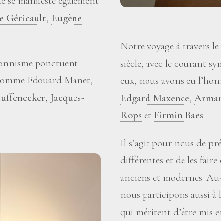
e se manifeste également
e Géricault
,
Eugène
Notre voyage à travers le
sionnisme ponctuent
siècle, avec le courant sy
es comme Edouard Manet,
eux, nous avons eu l’ho
uffenecker
,
Jacques-
Edgard Maxence
,
Arman
Rops
et
Firmin Baes
.
Il s’agit pour nous de p
différentes et de les fair
anciens et modernes. Au-
nous participons aussi à 
qui méritent d’être mis e