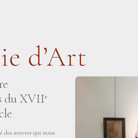
ie d’Art
re
is du XVII
e
cle
té des œuvres qui nous