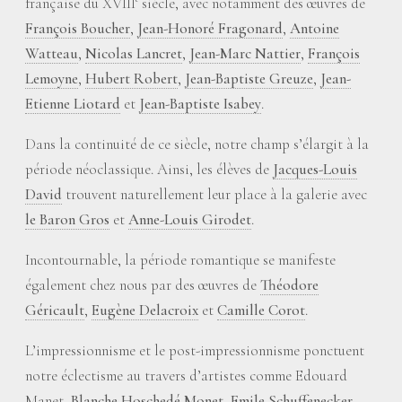
française du XVIII
siècle, avec notamment des œuvres de
François Boucher
,
Jean-Honoré Fragonard
,
Antoine
Watteau
,
Nicolas Lancret
,
Jean-Marc Nattier
,
François
Lemoyne
,
Hubert Robert
,
Jean-Baptiste Greuze
,
Jean-
Etienne Liotard
et
Jean-Baptiste Isabey
.
Dans la continuité de ce siècle, notre champ s’élargit à la
période néoclassique. Ainsi, les élèves de
Jacques-Louis
David
trouvent naturellement leur place à la galerie avec
le Baron Gros
et
Anne-Louis Girodet
.
Incontournable, la période romantique se manifeste
également chez nous par des œuvres de
Théodore
Géricault
,
Eugène Delacroix
et
Camille Corot
.
L’impressionnisme et le post-impressionnisme ponctuent
notre éclectisme au travers d’artistes comme Edouard
Manet,
Blanche Hoschedé Monet
,
Emile Schuffenecker
,