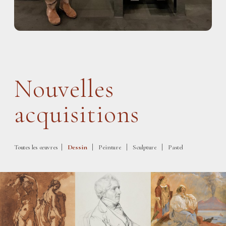
Nouvelles
acquisitions
|
|
|
|
Toutes les œuvres
Dessin
Peinture
Sculpture
Pastel