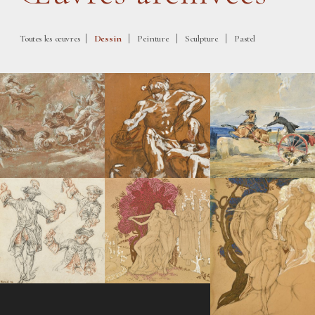
|
|
|
|
Toutes les œuvres
Dessin
Peinture
Sculpture
Pastel