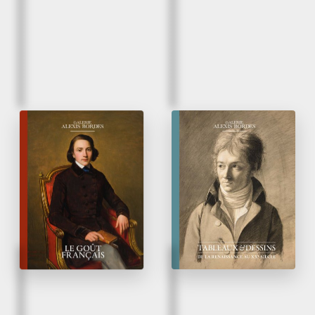
Automne 2025
Printemps 2025
Le Goût français
Tableaux
&
Dessins
de la Renaissance
au XX
siècle
e