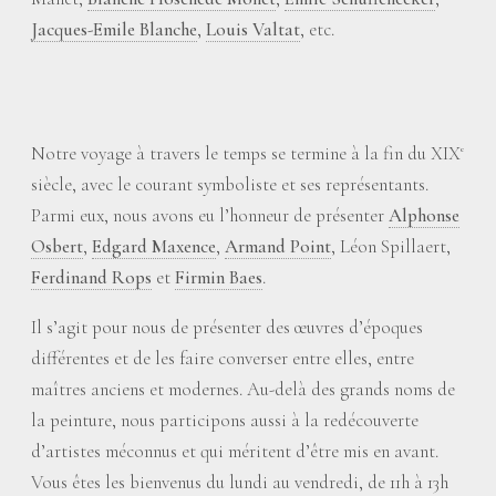
Jacques-Emile Blanche
,
Louis Valtat
, etc.
Notre voyage à travers le temps se termine à la fin du XIX
e
siècle, avec le courant symboliste et ses représentants.
Parmi eux, nous avons eu l’honneur de présenter
Alphonse
Osbert
,
Edgard Maxence
,
Armand Point
, Léon Spillaert,
Ferdinand Rops
et
Firmin Baes
.
Il s’agit pour nous de présenter des œuvres d’époques
différentes et de les faire converser entre elles, entre
maîtres anciens et modernes. Au-delà des grands noms de
la peinture, nous participons aussi à la redécouverte
d’artistes méconnus et qui méritent d’être mis en avant.
Vous êtes les bienvenus du lundi au vendredi, de 11h à 13h