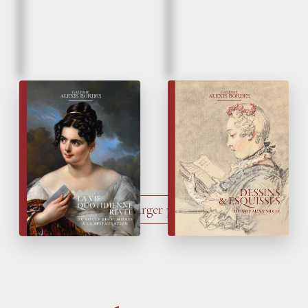
Hiver 2023
Printemps 2023
La Vie quotidienne
Dessins & Esquisses
rêvée
Charger plus