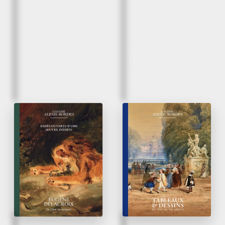
Mars 2026
Mars 2026
Eugène Delacroix |
Tableaux & Dessins
Le Lion au serpent
du XVI
au XX
siècle
e
e
Redécouverte d’une œuvre
inédite