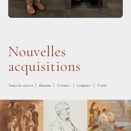
Nouvelles
acquisitions
|
|
|
|
Toutes les œuvres
Dessin
Peinture
Sculpture
Pastel