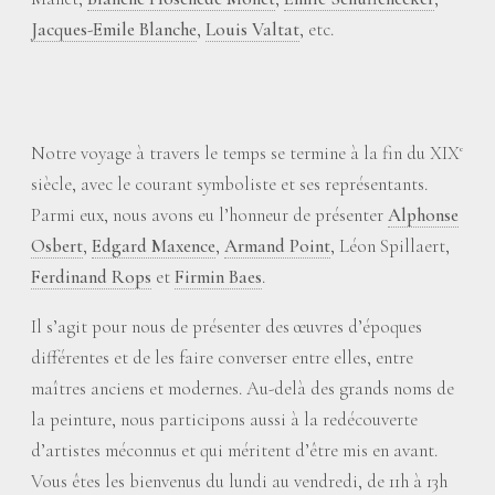
Jacques-Emile Blanche
,
Louis Valtat
, etc.
Notre voyage à travers le temps se termine à la fin du XIX
e
siècle, avec le courant symboliste et ses représentants.
Parmi eux, nous avons eu l’honneur de présenter
Alphonse
Osbert
,
Edgard Maxence
,
Armand Point
, Léon Spillaert,
Ferdinand Rops
et
Firmin Baes
.
Il s’agit pour nous de présenter des œuvres d’époques
différentes et de les faire converser entre elles, entre
maîtres anciens et modernes. Au-delà des grands noms de
la peinture, nous participons aussi à la redécouverte
d’artistes méconnus et qui méritent d’être mis en avant.
Vous êtes les bienvenus du lundi au vendredi, de 11h à 13h