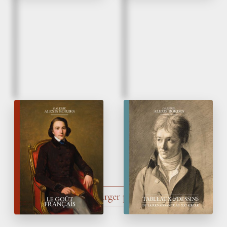
Automne 2025
Printemps 2025
Le Goût français
Tableaux
&
Dessins
de la Renaissance
au XX
siècle
e
Charger plus