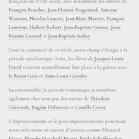
française du XVIII
siècle, avec notamment des œuvres de
François Boucher
,
Jean-Honoré Fragonard
,
Antoine
Watteau
,
Nicolas Lancret
,
Jean-Marc Nattier
,
François
Lemoyne
,
Hubert Robert
,
Jean-Baptiste Greuze
,
Jean-
Etienne Liotard
et
Jean-Baptiste Isabey
.
Dans la continuité de ce siècle, notre champ s’élargit à la
période néoclassique. Ainsi, les élèves de
Jacques-Louis
David
trouvent naturellement leur place à la galerie avec
le Baron Gros
et
Anne-Louis Girodet
.
Incontournable, la période romantique se manifeste
également chez nous par des œuvres de
Théodore
Géricault
,
Eugène Delacroix
et
Camille Corot
.
L’impressionnisme et le post-impressionnisme ponctuent
notre éclectisme au travers d’artistes comme Edouard
Manet,
Blanche Hoschedé Monet
,
Emile Schuffenecker
,