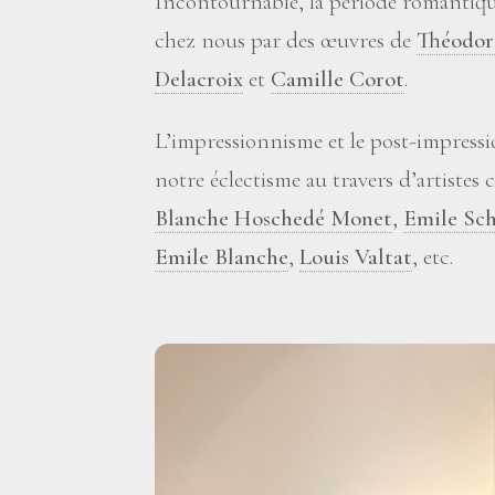
Incontournable, la période romantiqu
chez nous par des œuvres de
Théodor
Delacroix
et
Camille Corot
.
L’impressionnisme et le post-impres
notre éclectisme au travers d’artist
Blanche Hoschedé Monet
,
Emile Sch
Emile Blanche
,
Louis Valtat
, etc.