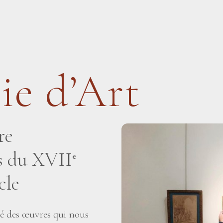
ie d’Art
re
is du XVII
e
cle
té des œuvres qui nous