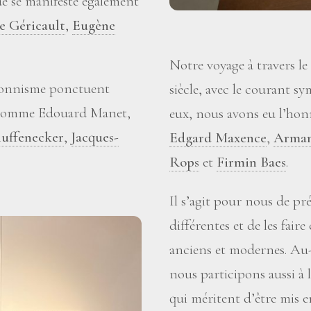
e se manifeste également
e Géricault
,
Eugène
Notre voyage à travers le
sionnisme ponctuent
siècle, avec le courant sy
es comme Edouard Manet,
eux, nous avons eu l’ho
uffenecker
,
Jacques-
Edgard Maxence
,
Arman
Rops
et
Firmin Baes
.
Il s’agit pour nous de p
différentes et de les fair
anciens et modernes. Au-
nous participons aussi à 
qui méritent d’être mis e