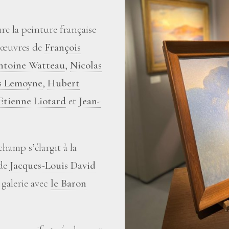
e la peinture française
 œuvres de
François
ntoine Watteau
,
Nicolas
s Lemoyne
,
Hubert
Etienne Liotard
et
Jean-
champ s’élargit à la
 de
Jacques-Louis David
 galerie avec
le Baron