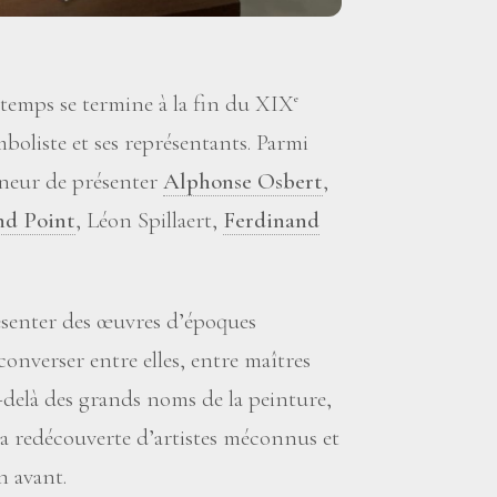
 temps se termine à la fin du XIX
e
mboliste et ses représentants. Parmi
nneur de présenter
Alphonse Osbert
,
d Point
, Léon Spillaert,
Ferdinand
résenter des œuvres d’époques
e converser entre elles, entre maîtres
delà des grands noms de la peinture,
la redécouverte d’artistes méconnus et
n avant.