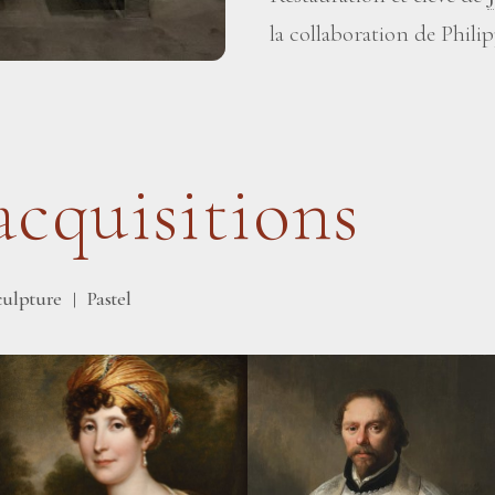
la collaboration de Phil
acquisitions
culpture
Pastel
|