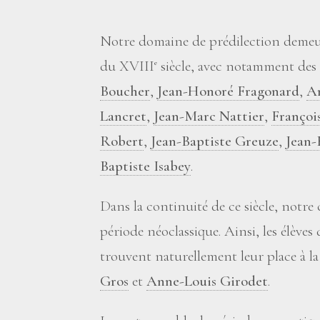
Notre domaine de prédilection demeur
du XVIII
siècle, avec notamment des
e
Boucher
,
Jean-Honoré Fragonard
,
A
Lancret
,
Jean-Marc Nattier
,
Françoi
Robert
,
Jean-Baptiste Greuze
,
Jean-
Baptiste Isabey
.
Dans la continuité de ce siècle, notre 
période néoclassique. Ainsi, les élèves
trouvent naturellement leur place à la
Gros
et
Anne-Louis Girodet
.