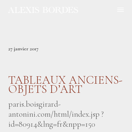
Panneau de gestion des cookies
27 janvier 2017
TABLEAUX ANCIENS-
OBJETS D’ART
paris.boisgirard-
antonini.com/html/index.jsp
?
id=80914&lng=fr&npp=150