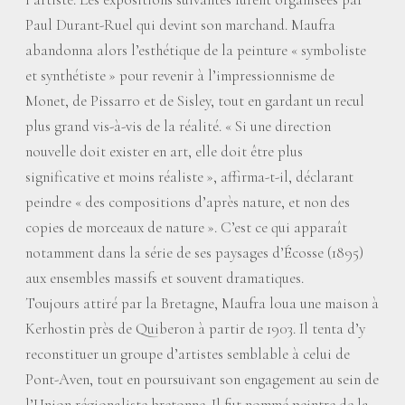
Paul Durant-Ruel qui devint son marchand. Maufra
abandonna alors l’esthétique de la peinture «
symboliste
et synthétiste
» pour revenir à l’impressionnisme de
Monet, de Pissarro et de Sisley, tout en gardant un recul
plus grand vis-à-vis de la réalité. «
Si une direction
nouvelle doit exister en art, elle doit être plus
significative et moins réaliste
», affirma-t-il, déclarant
peindre «
des compositions d’après nature, et non des
copies de morceaux de nature
». C’est ce qui apparaît
notamment dans la série de ses paysages d’Écosse (1895)
aux ensembles massifs et souvent dramatiques.
Toujours attiré par la Bretagne, Maufra loua une maison à
Kerhostin près de Quiberon à partir de 1903. Il tenta d’y
reconstituer un groupe d’artistes semblable à celui de
Pont-Aven, tout en poursuivant son engagement au sein de
l’Union régionaliste bretonne. Il fut nommé peintre de la