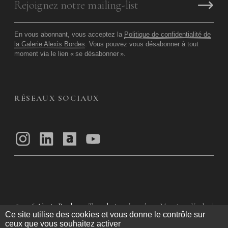
En vous abonnant, vous acceptez la
Politique de confidentialité de
la Galerie Alexis Bordes
. Vous pouvez vous désabonner à tout
moment via le lien «
se désabonner
».
RÉSEAUX SOCIAUX
© 2026
Alexis Bordes — Tous droits réservés
Mentions légales
|
Ce site utilise des cookies et vous donne le contrôle sur
Politique de confidentialité
|
Conditions Générales d’utilisation
|
ceux que vous souhaitez activer
Conditions Générales de Vente