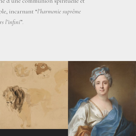
rche d’une communion spirituelle et
ple, incarnant “
l’harmonie suprême
s l’infini
”.