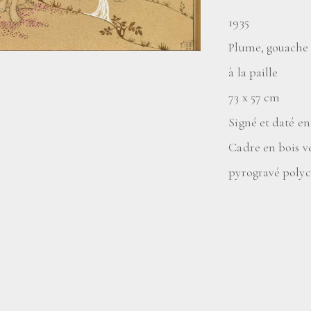
1935
Plume, gouache r
à la paille
73 x 57 cm
Signé et daté en
Cadre en bois v
pyrogravé poly