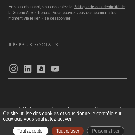
En vous abonnant, vous acceptez la
Politique de confidentialité de
la Galerie Alexis Bordes
. Vous pouvez vous désabonner à tout
moment via le lien «
se désabonner
».
RÉSEAUX SOCIAUX
© 2026
Alexis Bordes — Tous droits réservés
Mentions légales
|
Ce site utilise des cookies et vous donne le contrôle sur
Politique de confidentialité
|
Conditions Générales d’utilisation
|
ceux que vous souhaitez activer
Conditions Générales de Vente
Tout accepter
Tout refuser
Personnaliser