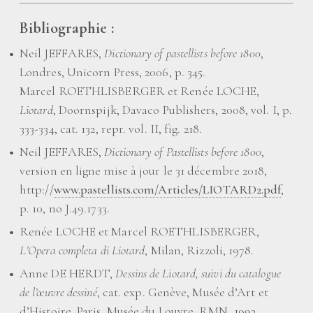
Bibliographie :
Neil JEFFARES,
Dictionary of pastellists before 1800
,
Londres, Unicorn Press, 2006, p. 345.
Marcel ROETHLISBERGER et Renée LOCHE,
Liotard
, Doornspijk, Davaco Publishers, 2008, vol. I, p.
333-334, cat. 132, repr. vol. II, fig. 218.
Neil JEFFARES,
Dictionary of Pastellists before 1800
,
version en ligne mise à jour le 31 décembre 2018,
http://
www.pastellists.com/Articles/LIOTARD2.pdf
,
p. 10, no J.49.1733.
Renée LOCHE et Marcel ROETHLISBERGER,
L’Opera completa di Liotard
, Milan, Rizzoli, 1978.
Anne DE HERDT,
Dessins de Liotard, suivi du catalogue
de l’œuvre dessiné
, cat. exp. Genève, Musée d’Art et
d’Histoire, Paris, Musée du Louvre, RMN, 1992.