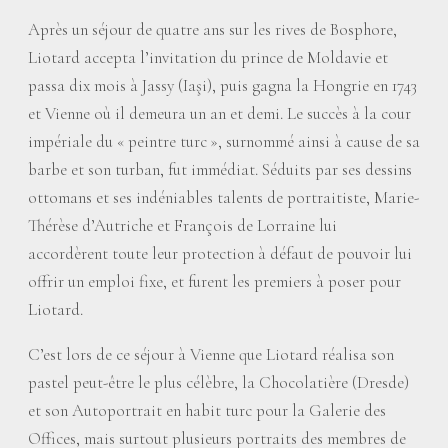
Après un séjour de quatre ans sur les rives de Bosphore,
Liotard accepta l’invitation du prince de Moldavie et
passa dix mois à Jassy (Iaşi), puis gagna la Hongrie en 1743
et Vienne où il demeura un an et demi. Le succès à la cour
impériale du «
peintre turc
», surnommé ainsi à cause de sa
barbe et son turban, fut immédiat. Séduits par ses dessins
ottomans et ses indéniables talents de portraitiste, Marie-
Thérèse d’Autriche et François de Lorraine lui
accordèrent toute leur protection à défaut de pouvoir lui
offrir un emploi fixe, et furent les premiers à poser pour
Liotard.
C’est lors de ce séjour à Vienne que Liotard réalisa son
pastel peut-être le plus célèbre, la Chocolatière (Dresde)
et son Autoportrait en habit turc pour la Galerie des
Offices, mais surtout plusieurs portraits des membres de