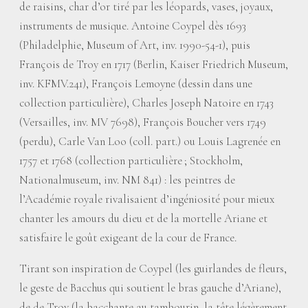
de raisins, char d’or tiré par les léopards, vases, joyaux,
instruments de musique. Antoine Coypel dès 1693
(Philadelphie, Museum of Art, inv. 1990-54-1), puis
François de Troy en 1717 (Berlin, Kaiser Friedrich Museum,
inv. KFMV.241), François Lemoyne (dessin dans une
collection particulière), Charles Joseph Natoire en 1743
(Versailles, inv. MV 7698), François Boucher vers 1749
(perdu), Carle Van Loo (coll. part.) ou Louis Lagrenée en
1757 et 1768 (collection particulière
; Stockholm,
Nationalmuseum, inv. NM 841) : les peintres de
l’Académie royale rivalisaient d’ingéniosité pour mieux
chanter les amours du dieu et de la mortelle Ariane et
satisfaire le goût exigeant de la cour de France.
Tirant son inspiration de Coypel (les guirlandes de fleurs,
le geste de Bacchus qui soutient le bras gauche d’Ariane),
de de Troy (la bacchante au tambourin, la tête légèrement