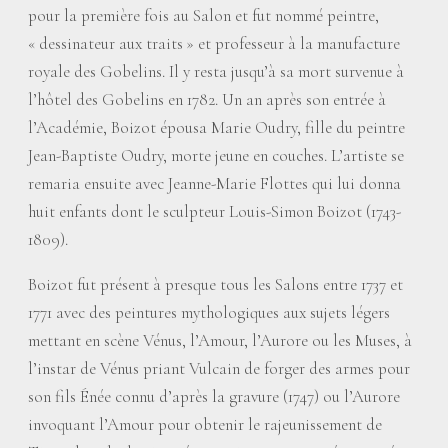
pour la première fois au Salon et fut nommé peintre,
«
dessinateur aux traits
» et professeur à la manufacture
royale des Gobelins. Il y resta jusqu’à sa mort survenue à
l’hôtel des Gobelins en 1782. Un an après son entrée à
l’Académie, Boizot épousa Marie Oudry, fille du peintre
Jean-Baptiste Oudry, morte jeune en couches. L’artiste se
remaria ensuite avec Jeanne-Marie Flottes qui lui donna
huit enfants dont le sculpteur Louis-Simon Boizot (1743-
1809).
Boizot fut présent à presque tous les Salons entre 1737 et
1771 avec des peintures mythologiques aux sujets légers
mettant en scène Vénus, l’Amour, l’Aurore ou les Muses, à
l’instar de Vénus priant Vulcain de forger des armes pour
son fils Énée connu d’après la gravure (1747) ou l’Aurore
invoquant l’Amour pour obtenir le rajeunissement de