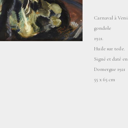
Carnaval à Veni
gondole
1921.
Huile sur toile.
Signé et daté en
Domergue 1921
55 x 65 cm