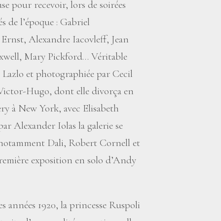
 pour recevoir, lors de soirées
és de l’époque : Gabriel
rnst, Alexandre Iacovleff, Jean
xwell, Mary Pickford… Véritable
ar Lazlo et photographiée par Cecil
 Victor-Hugo, dont elle divorça en
ery à New York, avec Elisabeth
r Alexander Iolas la galerie se
sa notamment Dali, Robert Cornell et
 première exposition en solo d’Andy
es années 1920, la princesse Ruspoli