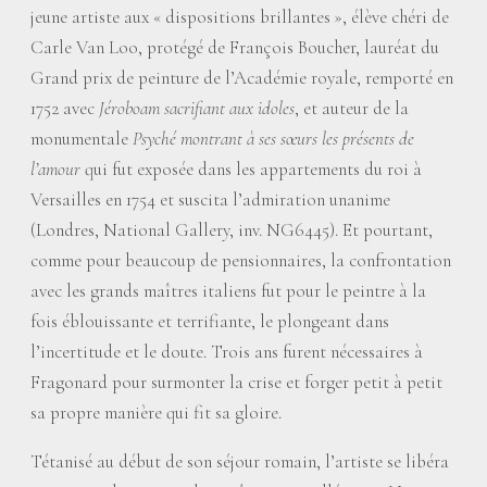
jeune artiste aux «
dispositions brillantes
», élève chéri de
Carle Van Loo, protégé de François Boucher, lauréat du
Grand prix de peinture de l’Académie royale, remporté en
1752 avec
Jéroboam sacrifiant aux idoles
, et auteur de la
monumentale
Psyché montrant à ses sœurs les présents de
l’amour
qui fut exposée dans les appartements du roi à
Versailles en 1754 et suscita l’admiration unanime
(Londres, National Gallery, inv. NG6445). Et pourtant,
comme pour beaucoup de pensionnaires, la confrontation
avec les grands maîtres italiens fut pour le peintre à la
fois éblouissante et terrifiante, le plongeant dans
l’incertitude et le doute. Trois ans furent nécessaires à
Fragonard pour surmonter la crise et forger petit à petit
sa propre manière qui fit sa gloire.
Tétanisé au début de son séjour romain, l’artiste se libéra