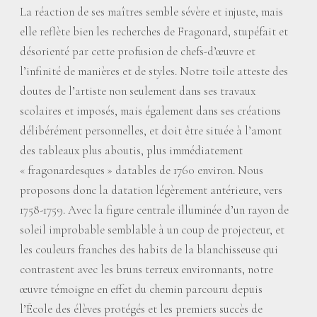
La réaction de ses maîtres semble sévère et injuste, mais
elle reflète bien les recherches de Fragonard, stupéfait et
désorienté par cette profusion de chefs-d’œuvre et
l’infinité de manières et de styles. Notre toile atteste des
doutes de l’artiste non seulement dans ses travaux
scolaires et imposés, mais également dans ses créations
délibérément personnelles, et doit être située à l’amont
des tableaux plus aboutis, plus immédiatement
«
fragonardesques
» datables de 1760 environ. Nous
proposons donc la datation légèrement antérieure, vers
1758-1759. Avec la figure centrale illuminée d’un rayon de
soleil improbable semblable à un coup de projecteur, et
les couleurs franches des habits de la blanchisseuse qui
contrastent avec les bruns terreux environnants, notre
œuvre témoigne en effet du chemin parcouru depuis
l’École des élèves protégés et les premiers succès de