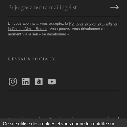
En vous abonnant, vous acceptez la
Politique de confidentialité de
la Galerie Alexis Bordes
. Vous pouvez vous désabonner à tout
moment via le lien «
se désabonner
».
RÉSEAUX SOCIAUX
© 2026
Alexis Bordes — Tous droits réservés
Mentions légales
|
Ce site utilise des cookies et vous donne le contrôle sur
Politique de confidentialité
|
Conditions Générales d’utilisation
|