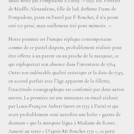
audit hôtel [de Pompadour à Paris] : «
1252. 101. Portrait
de Madlle Alexandrine, fille de lad. deffunte Dame de
Pompadour, peint en Pastel par F. Boucher, il n’a point
esté icy prisé, mais seullement tiré pour mémoire .
»
Notre peinture est l’unique réplique contemporaine
connue de ce pastel disparu, probablement réalisée pour
être offerte à un parent ou un proche de la marquise, ce
qui expliquerait son absence dans l’inventaire de 1764.
Outre son indéniable qualité artistique et la date de 1749,
en accord parfait avec l’âge apparent de la fillette,
l’exactitude iconographique est confirmée par deux autres
œuvres. La première est une miniature en émail réalisée
par Louis-François Aubert (mort en 1755 à Paris) et qui
avait probablement orné autrefois une boîte «
garnie de
diamans
» que la marquise légua à Madame du Roure .
Annoté au verso «
D’après Mr Boucher 1751
», ce petit