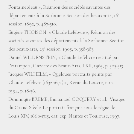
Fontainebleau
», Réunion des sociétés savantes des
départements à la Sorbonne. Section des beaux-arts, 16
e
session, 1892, p. 487-510.
Eugène THOISON, «
Claude Lefèbvre
», Réunion des
sociétés savantes des départements à la Sorbonne. Section
des beaux-arts, 29
session, 1905, p. 358-383.
e
Daniel WILDENSTEIN, «
Claude Lefebvre restitué par
l’estampe
», Gazette des Beaux-Arts, LXII, 1963, p. 305-313.
Jacques WILHELM, «
Quelques portraits peints par
Claude Lefebvre (1632-1674)
», Revue du Louvre, no 2,
1994, p. 18-36.
Dominique BREME, Emmanuel COQUERY et al., Visages
du Grand Siècle. Le portrait français sous le règne de
Louis XIV, 1660-1715, cat. exp. Nantes et Toulouse, 1997.