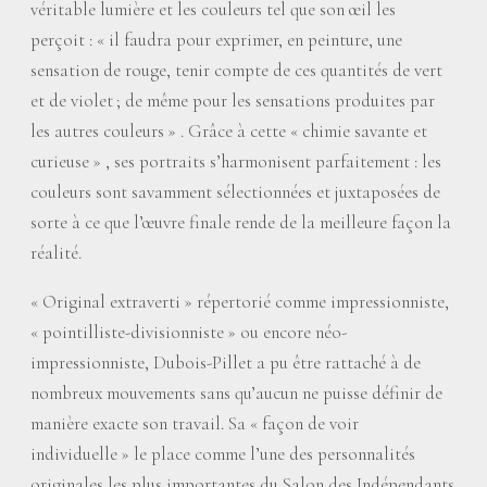
véritable lumière et les couleurs tel que son œil les
perçoit : «
il faudra pour exprimer, en peinture, une
sensation de rouge, tenir compte de ces quantités de vert
et de violet
; de même pour les sensations produites par
les autres couleurs
» . Grâce à cette «
chimie savante et
curieuse
» , ses portraits s’harmonisent parfaitement : les
couleurs sont savamment sélectionnées et juxtaposées de
sorte à ce que l’œuvre finale rende de la meilleure façon la
réalité.
«
Original extraverti
» répertorié comme impressionniste,
«
pointilliste-divisionniste
» ou encore néo-
impressionniste, Dubois-Pillet a pu être rattaché à de
nombreux mouvements sans qu’aucun ne puisse définir de
manière exacte son travail. Sa «
façon de voir
individuelle
» le place comme l’une des personnalités
originales les plus importantes du Salon des Indépendants