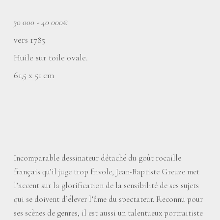
30 000 - 40 000€
vers 1785
Huile sur toile ovale.
61,5 x 51 cm
Incomparable dessinateur détaché du goût rocaille
français qu’il juge trop frivole, Jean-Baptiste Greuze met
l’accent sur la glorification de la sensibilité de ses sujets
qui se doivent d’élever l’âme du spectateur. Reconnu pour
ses scènes de genres, il est aussi un talentueux portraitiste