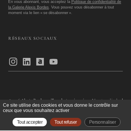
En vous abonnant, vous acceptez la
Politique de confidentialité de
la Galerie Alexis Bordes
. Vous pouvez vous désabonner à tout
moment via le lien «
se désabonner
».
RÉSEAUX SOCIAUX
© 2026
Alexis Bordes — Tous droits réservés
Mentions légales
|
Ce site utilise des cookies et vous donne le contrôle sur
Politique de confidentialité
|
Conditions Générales d’utilisation
|
ceux que vous souhaitez activer
Conditions Générales de Vente
Tout accepter
Tout refuser
Personnaliser