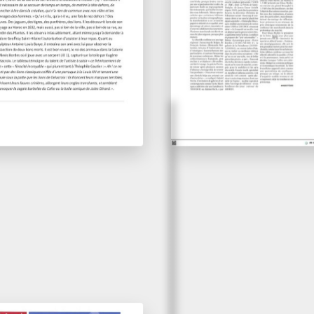
leries parisiennes
le milieu de gam
Tribune de l’Art
Le Journal des Arts