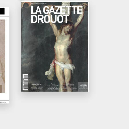
40/ Vendredi 14 novembre 2025
026
Le goût français à la
galerie Alexis
a
Bordes
La Gazette Drouot