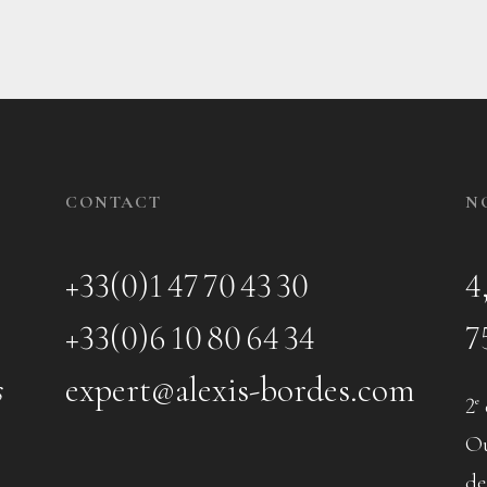
CONTACT
N
+33(0)1 47 70 43 30
4
+33(0)6 10 80 64 34
7
s
expert@alexis-bordes.com
2
e
Ou
de