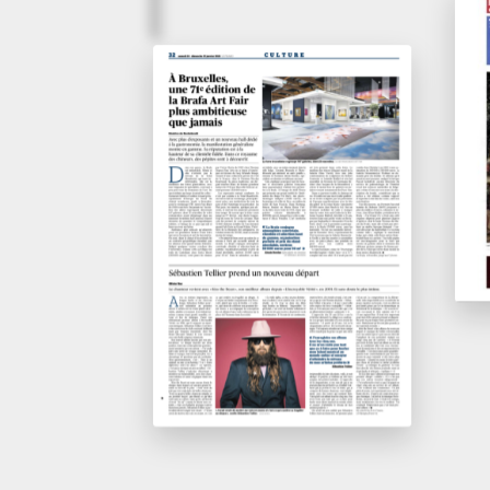
N°9
La
32 / 24 - 25 janvier 2026
ses
A Bruxelles, une 71
e
édition de la Brafa
Le 
Art Fair plus
ambitieuse que
jamais
Le Figaro