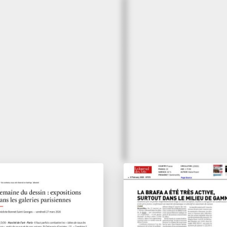
dredi 27 mars 2026
6 février 2026
maine du dessin :
La Brafa a été trè
positions dans les
active, surtout d