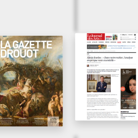
Avril 2026
il 2026
«
Dans notre méti
 galerie : tableaux
l’analyse empiriq
 dessins du XVI
e
reste essentielle
»
 XX
siècle chez
e
rdes
Le Journal des Arts
Gazette Drouot