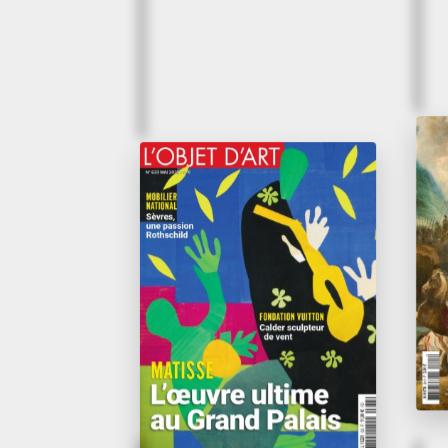
Avr
En
Mai 2026
L’œil d’Alexis
et
Bordes
au
Bo
L’Objet d’Art
La 