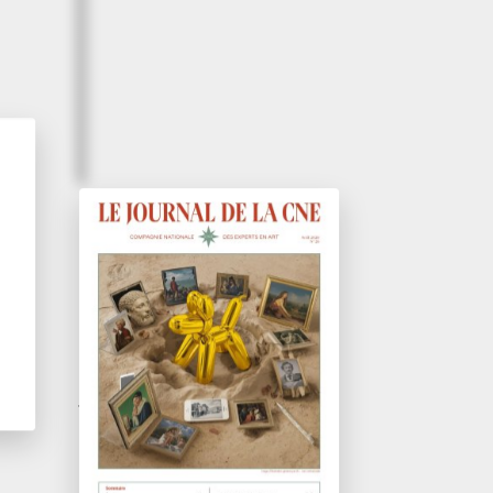
er,
ue
Avril 2026
Tableaux & dessins
du XVI
au XX
e
e
siècle
Journal de la CNE