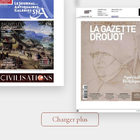
 / Hiver 2026
 Brafa 2026 prend
2/ vendredi 16 janvier 2
 aises
Une 71
édition
e
ambitieuse pour l
Journal des Arts
Brafa
La Gazette Drouot
Charger plus