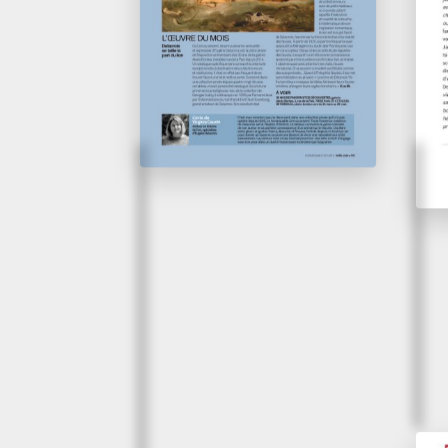
ga
Connaissance des arts
La 