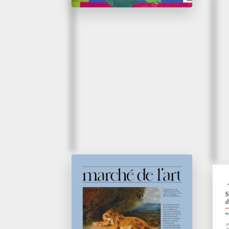
Avril 2026
Ven
L’œuvre du mois -
Se
Delacroix se taille la
ex
part du lion