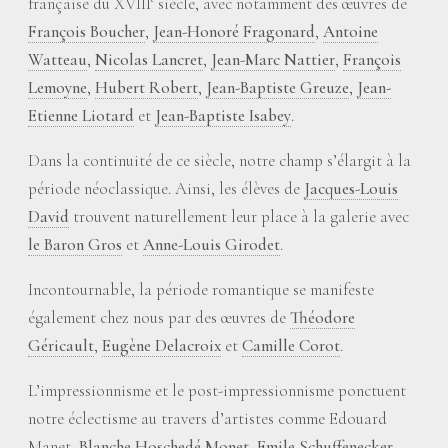
française du XVIII
siècle, avec notamment des œuvres de
François Boucher
,
Jean-Honoré Fragonard
,
Antoine
Watteau
,
Nicolas Lancret
,
Jean-Marc Nattier
,
François
Lemoyne
,
Hubert Robert
,
Jean-Baptiste Greuze
,
Jean-
Etienne Liotard
et
Jean-Baptiste Isabey
.
Dans la continuité de ce siècle, notre champ s’élargit à la
période néoclassique. Ainsi, les élèves de
Jacques-Louis
David
trouvent naturellement leur place à la galerie avec
le Baron Gros
et
Anne-Louis Girodet
.
Incontournable, la période romantique se manifeste
également chez nous par des œuvres de
Théodore
Géricault
,
Eugène Delacroix
et
Camille Corot
.
L’impressionnisme et le post-impressionnisme ponctuent
notre éclectisme au travers d’artistes comme Edouard
Manet,
Blanche Hoschedé Monet
,
Emile Schuffenecker
,