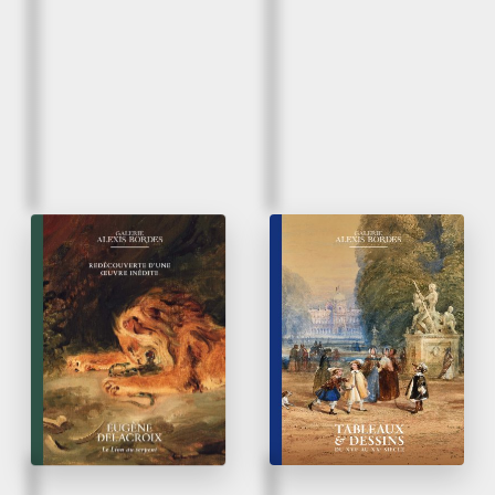
Mars 2026
Mars 2026
Eugène Delacroix |
Tableaux & Dessins
Le Lion au serpent
du XVI
au XX
siècle
e
e
Redécouverte d’une œuvre
inédite