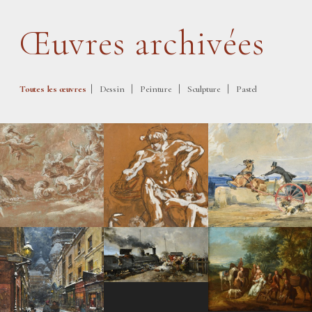
Œuvres archivées
|
|
|
|
Toutes les œuvres
Dessin
Peinture
Sculpture
Pastel