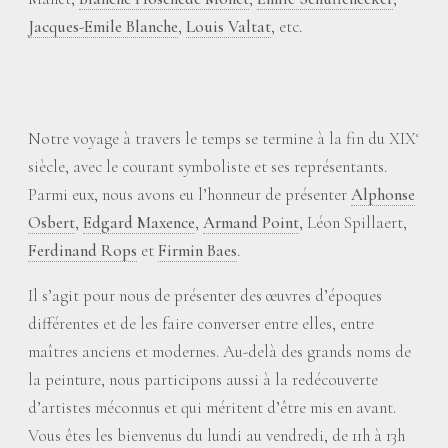
Jacques-Emile Blanche
,
Louis Valtat
, etc.
Notre voyage à travers le temps se termine à la fin du XIX
e
siècle, avec le courant symboliste et ses représentants.
Parmi eux, nous avons eu l’honneur de présenter
Alphonse
Osbert
,
Edgard Maxence
,
Armand Point
, Léon Spillaert,
Ferdinand Rops
et
Firmin Baes
.
Il s’agit pour nous de présenter des œuvres d’époques
différentes et de les faire converser entre elles, entre
maîtres anciens et modernes. Au-delà des grands noms de
la peinture, nous participons aussi à la redécouverte
d’artistes méconnus et qui méritent d’être mis en avant.
Vous êtes les bienvenus du lundi au vendredi, de 11h à 13h