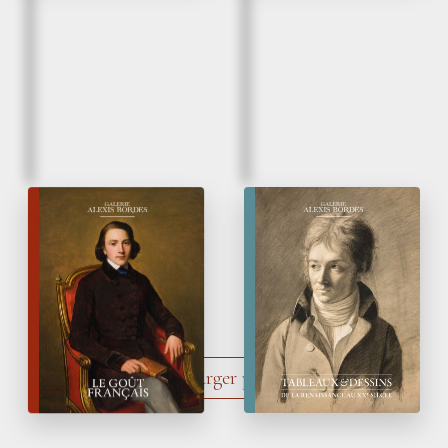
Automne 2025
Printemps 2025
Le Goût français
Tableaux
&
Dessins
de la Renaissance
au XX
siècle
e
Charger plus