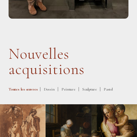
Nouvelles
acquisitions
|
|
|
|
Toutes les œuvres
Dessin
Peinture
Sculpture
Pastel