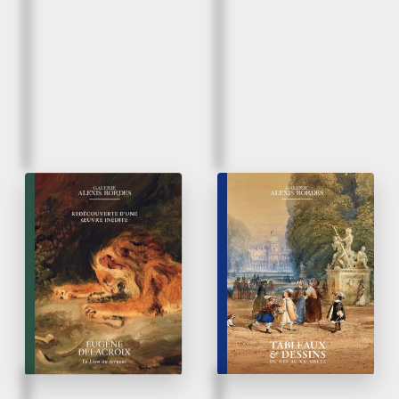
Mars 2026
Mars 2026
Eugène Delacroix |
Tableaux & Dessins
Le Lion au serpent
du XVI
au XX
siècle
e
e
Redécouverte d’une œuvre
inédite