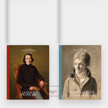
Automne 2025
Printemps 2025
Le Goût français
Tableaux
&
Dessins
de la Renaissance
au XX
siècle
e
Charger plus