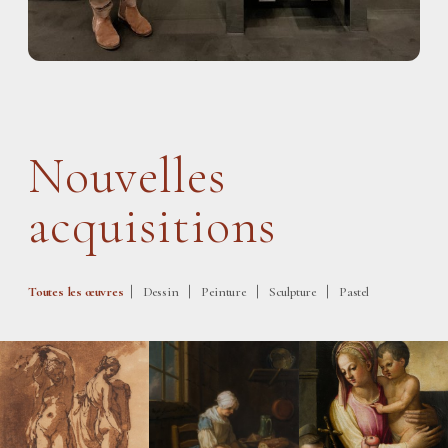
Nouvelles
acquisitions
|
|
|
|
Toutes les œuvres
Dessin
Peinture
Sculpture
Pastel