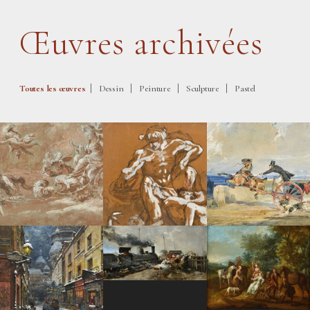
Œuvres archivées
|
|
|
|
Toutes les œuvres
Dessin
Peinture
Sculpture
Pastel