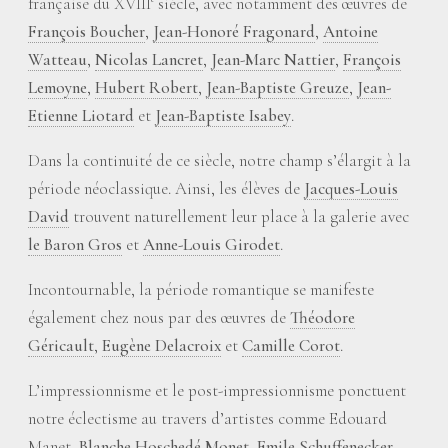
française du XVIII
siècle, avec notamment des œuvres de
François Boucher
,
Jean-Honoré Fragonard
,
Antoine
Watteau
,
Nicolas Lancret
,
Jean-Marc Nattier
,
François
Lemoyne
,
Hubert Robert
,
Jean-Baptiste Greuze
,
Jean-
Etienne Liotard
et
Jean-Baptiste Isabey
.
Dans la continuité de ce siècle, notre champ s’élargit à la
période néoclassique. Ainsi, les élèves de
Jacques-Louis
David
trouvent naturellement leur place à la galerie avec
le Baron Gros
et
Anne-Louis Girodet
.
Incontournable, la période romantique se manifeste
également chez nous par des œuvres de
Théodore
Géricault
,
Eugène Delacroix
et
Camille Corot
.
L’impressionnisme et le post-impressionnisme ponctuent
notre éclectisme au travers d’artistes comme Edouard
Manet,
Blanche Hoschedé Monet
,
Emile Schuffenecker
,