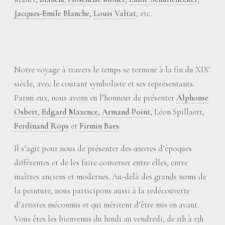
Jacques-Emile Blanche
,
Louis Valtat
, etc.
Notre voyage à travers le temps se termine à la fin du XIX
e
siècle, avec le courant symboliste et ses représentants.
Parmi eux, nous avons eu l’honneur de présenter
Alphonse
Osbert
,
Edgard Maxence
,
Armand Point
, Léon Spillaert,
Ferdinand Rops
et
Firmin Baes
.
Il s’agit pour nous de présenter des œuvres d’époques
différentes et de les faire converser entre elles, entre
maîtres anciens et modernes. Au-delà des grands noms de
la peinture, nous participons aussi à la redécouverte
d’artistes méconnus et qui méritent d’être mis en avant.
Vous êtes les bienvenus du lundi au vendredi, de 11h à 13h